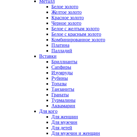
Металл
Белое золото
Желтое золото
Красное золото
Черное золото
Белое с желтым золото
Белое с красным золото
Комбинированное золото
Платина
Палладий
Вставки
Бриллианты
Сапфиры
Изумруды
Рубины
Топазы
Танзаниты
Гранаты
Турмалины
Аквамарин
Для кого
Для женщин
Для мужчин
Для детей
Для мужчин и женщин