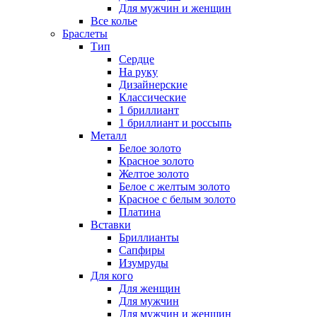
Для мужчин и женщин
Все колье
Браслеты
Тип
Сердце
На руку
Дизайнерские
Классические
1 бриллиант
1 бриллиант и россыпь
Металл
Белое золото
Красное золото
Желтое золото
Белое с желтым золото
Красное с белым золото
Платина
Вставки
Бриллианты
Сапфиры
Изумруды
Для кого
Для женщин
Для мужчин
Для мужчин и женщин