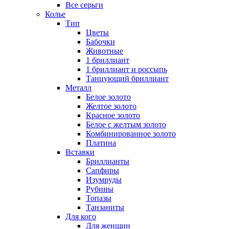
Все серьги
Колье
Тип
Цветы
Бабочки
Животные
1 бриллиант
1 бриллиант и россыпь
Танцующий бриллиант
Металл
Белое золото
Желтое золото
Красное золото
Белое с желтым золото
Комбинированное золото
Платина
Вставки
Бриллианты
Сапфиры
Изумруды
Рубины
Топазы
Танзаниты
Для кого
Для женщин