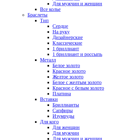
Для мужчин и женщин
Все колье
Браслеты
Тип
Сердце
На руку
Дизайнерские
Классические
1 бриллиант
1 бриллиант и россыпь
Металл
Белое золото
Красное золото
Желтое золото
Белое с желтым золото
Красное с белым золото
Платина
Вставки
Бриллианты
Сапфиры
Изумруды
Для кого
Для женщин
Для мужчин
Для мужчин и женщин