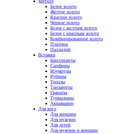
Металл
Белое золото
Желтое золото
Красное золото
Черное золото
Белое с желтым золото
Белое с красным золото
Комбинированное золото
Платина
Палладий
Вставки
Бриллианты
Сапфиры
Изумруды
Рубины
Топазы
Танзаниты
Гранаты
Турмалины
Аквамарин
Для кого
Для женщин
Для мужчин
Для детей
Для мужчин и женщин