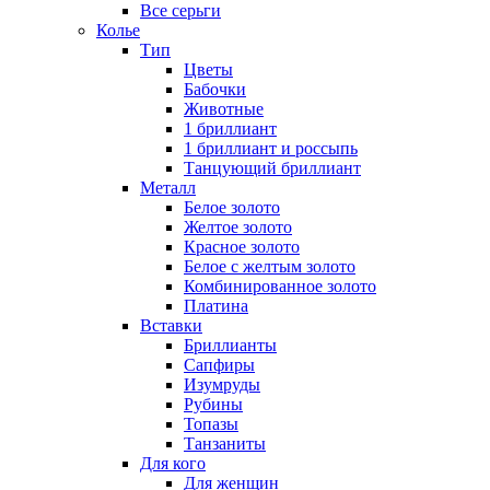
Все серьги
Колье
Тип
Цветы
Бабочки
Животные
1 бриллиант
1 бриллиант и россыпь
Танцующий бриллиант
Металл
Белое золото
Желтое золото
Красное золото
Белое с желтым золото
Комбинированное золото
Платина
Вставки
Бриллианты
Сапфиры
Изумруды
Рубины
Топазы
Танзаниты
Для кого
Для женщин