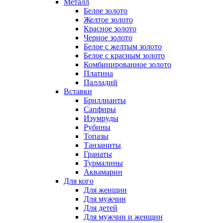
Металл
Белое золото
Желтое золото
Красное золото
Черное золото
Белое с желтым золото
Белое с красным золото
Комбинированное золото
Платина
Палладий
Вставки
Бриллианты
Сапфиры
Изумруды
Рубины
Топазы
Танзаниты
Гранаты
Турмалины
Аквамарин
Для кого
Для женщин
Для мужчин
Для детей
Для мужчин и женщин