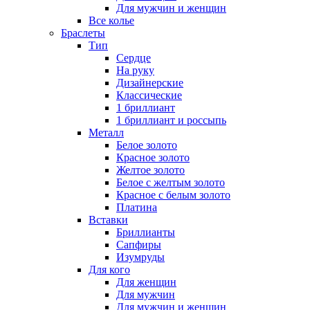
Для мужчин и женщин
Все колье
Браслеты
Тип
Сердце
На руку
Дизайнерские
Классические
1 бриллиант
1 бриллиант и россыпь
Металл
Белое золото
Красное золото
Желтое золото
Белое с желтым золото
Красное с белым золото
Платина
Вставки
Бриллианты
Сапфиры
Изумруды
Для кого
Для женщин
Для мужчин
Для мужчин и женщин