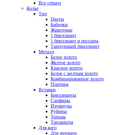
Все серьги
Колье
Тип
Цветы
Бабочки
Животные
1 бриллиант
1 бриллиант и россыпь
Танцующий бриллиант
Металл
Белое золото
Желтое золото
Красное золото
Белое с желтым золото
Комбинированное золото
Платина
Вставки
Бриллианты
Сапфиры
Изумруды
Рубины
Топазы
Танзаниты
Для кого
Для женщин