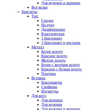
Для мужчин и женщин
Все колье
Браслеты
Тип
Сердце
На руку
Дизайнерские
Классические
1 бриллиант
1 бриллиант и россыпь
Металл
Белое золото
Красное золото
Желтое золото
Белое с желтым золото
Красное с белым золото
Платина
Вставки
Бриллианты
Сапфиры
Изумруды
Для кого
Для женщин
Для мужчин
Для мужчин и женщин