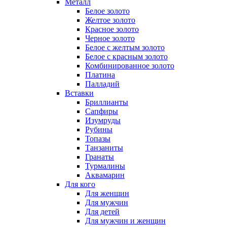
Металл
Белое золото
Желтое золото
Красное золото
Черное золото
Белое с желтым золото
Белое с красным золото
Комбинированное золото
Платина
Палладий
Вставки
Бриллианты
Сапфиры
Изумруды
Рубины
Топазы
Танзаниты
Гранаты
Турмалины
Аквамарин
Для кого
Для женщин
Для мужчин
Для детей
Для мужчин и женщин