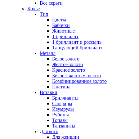
Все серьги
Колье
Тип
Цветы
Бабочки
Животные
1 бриллиант
1 бриллиант и россыпь
Танцующий бриллиант
Металл
Белое золото
Желтое золото
Красное золото
Белое с желтым золото
Комбинированное золото
Платина
Вставки
Бриллианты
Сапфиры
Изумруды
Рубины
Топазы
Танзаниты
Для кого
Для женщин