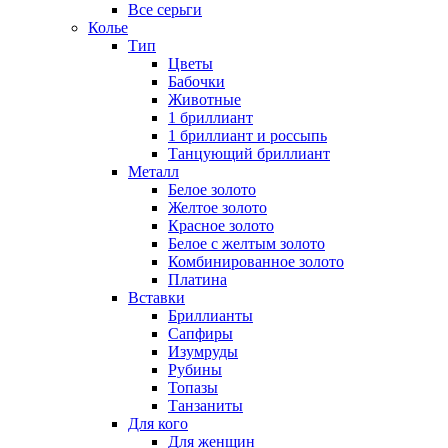
Все серьги
Колье
Тип
Цветы
Бабочки
Животные
1 бриллиант
1 бриллиант и россыпь
Танцующий бриллиант
Металл
Белое золото
Желтое золото
Красное золото
Белое с желтым золото
Комбинированное золото
Платина
Вставки
Бриллианты
Сапфиры
Изумруды
Рубины
Топазы
Танзаниты
Для кого
Для женщин