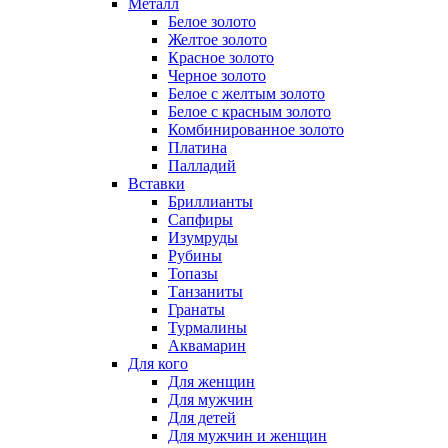
Металл
Белое золото
Желтое золото
Красное золото
Черное золото
Белое с желтым золото
Белое с красным золото
Комбинированное золото
Платина
Палладий
Вставки
Бриллианты
Сапфиры
Изумруды
Рубины
Топазы
Танзаниты
Гранаты
Турмалины
Аквамарин
Для кого
Для женщин
Для мужчин
Для детей
Для мужчин и женщин