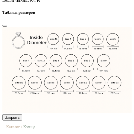
48424.6
48447
RUB
Таблица размеров
Закрыть
Каталог
Кольца
|