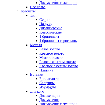
Для мужчин и женщин
Все колье
Браслеты
Тип
Сердце
На руку
Дизайнерские
Классические
1 бриллиант
1 бриллиант и россыпь
Металл
Белое золото
Красное золото
Желтое золото
Белое с желтым золото
Красное с белым золото
Платина
Вставки
Бриллианты
Сапфиры
Изумруды
Для кого
Для женщин
Для мужчин
Для мужчин и женщин