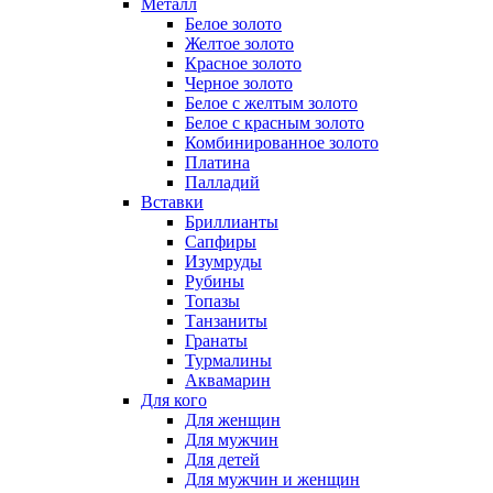
Металл
Белое золото
Желтое золото
Красное золото
Черное золото
Белое с желтым золото
Белое с красным золото
Комбинированное золото
Платина
Палладий
Вставки
Бриллианты
Сапфиры
Изумруды
Рубины
Топазы
Танзаниты
Гранаты
Турмалины
Аквамарин
Для кого
Для женщин
Для мужчин
Для детей
Для мужчин и женщин