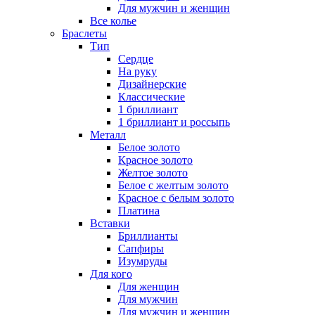
Для мужчин и женщин
Все колье
Браслеты
Тип
Сердце
На руку
Дизайнерские
Классические
1 бриллиант
1 бриллиант и россыпь
Металл
Белое золото
Красное золото
Желтое золото
Белое с желтым золото
Красное с белым золото
Платина
Вставки
Бриллианты
Сапфиры
Изумруды
Для кого
Для женщин
Для мужчин
Для мужчин и женщин