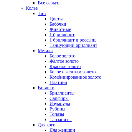
Все серьги
Колье
Тип
Цветы
Бабочки
Животные
1 бриллиант
1 бриллиант и россыпь
Танцующий бриллиант
Металл
Белое золото
Желтое золото
Красное золото
Белое с желтым золото
Комбинированное золото
Платина
Вставки
Бриллианты
Сапфиры
Изумруды
Рубины
Топазы
Танзаниты
Для кого
Для женщин