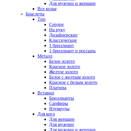
Для мужчин и женщин
Все колье
Браслеты
Тип
Сердце
На руку
Дизайнерские
Классические
1 бриллиант
1 бриллиант и россыпь
Металл
Белое золото
Красное золото
Желтое золото
Белое с желтым золото
Красное с белым золото
Платина
Вставки
Бриллианты
Сапфиры
Изумруды
Для кого
Для женщин
Для мужчин
Для мужчин и женщин