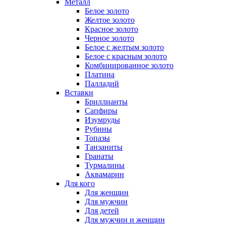
Металл
Белое золото
Желтое золото
Красное золото
Черное золото
Белое с желтым золото
Белое с красным золото
Комбинированное золото
Платина
Палладий
Вставки
Бриллианты
Сапфиры
Изумруды
Рубины
Топазы
Танзаниты
Гранаты
Турмалины
Аквамарин
Для кого
Для женщин
Для мужчин
Для детей
Для мужчин и женщин