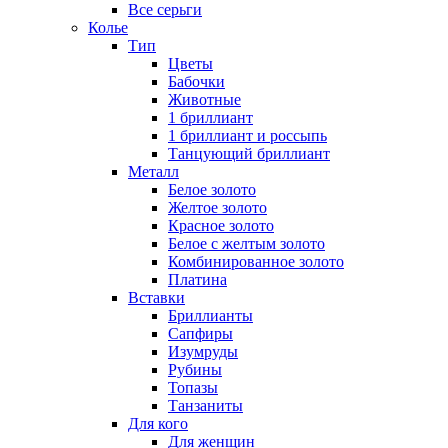
Все серьги
Колье
Тип
Цветы
Бабочки
Животные
1 бриллиант
1 бриллиант и россыпь
Танцующий бриллиант
Металл
Белое золото
Желтое золото
Красное золото
Белое с желтым золото
Комбинированное золото
Платина
Вставки
Бриллианты
Сапфиры
Изумруды
Рубины
Топазы
Танзаниты
Для кого
Для женщин