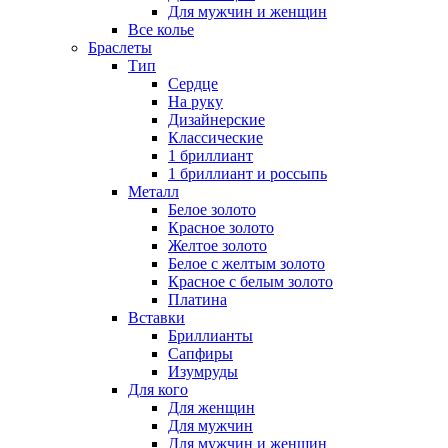
Для мужчин и женщин
Все колье
Браслеты
Тип
Сердце
На руку
Дизайнерские
Классические
1 бриллиант
1 бриллиант и россыпь
Металл
Белое золото
Красное золото
Желтое золото
Белое с желтым золото
Красное с белым золото
Платина
Вставки
Бриллианты
Сапфиры
Изумруды
Для кого
Для женщин
Для мужчин
Для мужчин и женщин