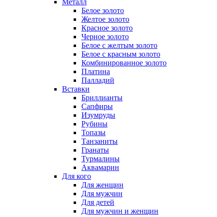
Металл
Белое золото
Желтое золото
Красное золото
Черное золото
Белое с желтым золото
Белое с красным золото
Комбинированное золото
Платина
Палладий
Вставки
Бриллианты
Сапфиры
Изумруды
Рубины
Топазы
Танзаниты
Гранаты
Турмалины
Аквамарин
Для кого
Для женщин
Для мужчин
Для детей
Для мужчин и женщин