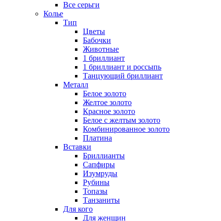
Все серьги
Колье
Тип
Цветы
Бабочки
Животные
1 бриллиант
1 бриллиант и россыпь
Танцующий бриллиант
Металл
Белое золото
Желтое золото
Красное золото
Белое с желтым золото
Комбинированное золото
Платина
Вставки
Бриллианты
Сапфиры
Изумруды
Рубины
Топазы
Танзаниты
Для кого
Для женщин