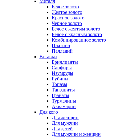
Металл
Белое золото
Желтое золото
Красное золото
Черное золото
Белое с желтым золото
Белое с красным золото
Комбинированное золото
Платина
Палладий
Вставки
Бриллианты
Сапфиры
Изумруды
Рубины
Топазы
Танзаниты
Гранаты
Турмалины
Аквамарин
Для кого
Для женщин
Для мужчин
Для детей
Для мужчин и женщин