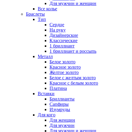
Для мужчин и женщин
Все колье
Браслеты
Тип
Сердце
На руку
Дизайнерские
Классические
1 бриллиант
1 бриллиант и россыпь
Металл
Белое золото
Красное золото
Желтое золото
Белое с желтым золото
Красное с белым золото
Платина
Вставки
Бриллианты
Сапфиры
Изумруды
Для кого
Для женщин
Для мужчин
Для мужчин и женщин