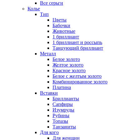
Все серьги
Колье
Тип
Цветы
Бабочки
Животные
1 бриллиант
1 бриллиант и россыпь
Танцующий бриллиант
Металл
Белое золото
Желтое золото
Красное золото
Белое с желтым золото
Комбинированное золото
Платина
Вставки
Бриллианты
Сапфиры
Изумруды
Рубины
Топазы
Танзаниты
Для кого
Для женщин