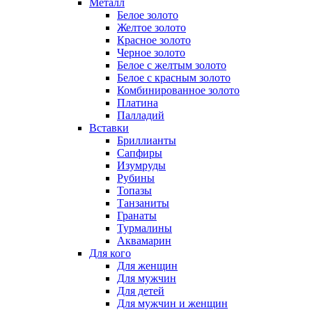
Металл
Белое золото
Желтое золото
Красное золото
Черное золото
Белое с желтым золото
Белое с красным золото
Комбинированное золото
Платина
Палладий
Вставки
Бриллианты
Сапфиры
Изумруды
Рубины
Топазы
Танзаниты
Гранаты
Турмалины
Аквамарин
Для кого
Для женщин
Для мужчин
Для детей
Для мужчин и женщин