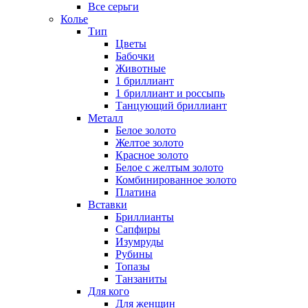
Все серьги
Колье
Тип
Цветы
Бабочки
Животные
1 бриллиант
1 бриллиант и россыпь
Танцующий бриллиант
Металл
Белое золото
Желтое золото
Красное золото
Белое с желтым золото
Комбинированное золото
Платина
Вставки
Бриллианты
Сапфиры
Изумруды
Рубины
Топазы
Танзаниты
Для кого
Для женщин