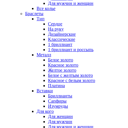
Для мужчин и женщин
Все колье
Браслеты
Тип
Сердце
На руку
Дизайнерские
Классические
1 бриллиант
1 бриллиант и россыпь
Металл
Белое золото
Красное золото
Желтое золото
Белое с желтым золото
Красное с белым золото
Платина
Вставки
Бриллианты
Сапфиры
Изумруды
Для кого
Для женщин
Для мужчин
Для мужчин и женщин