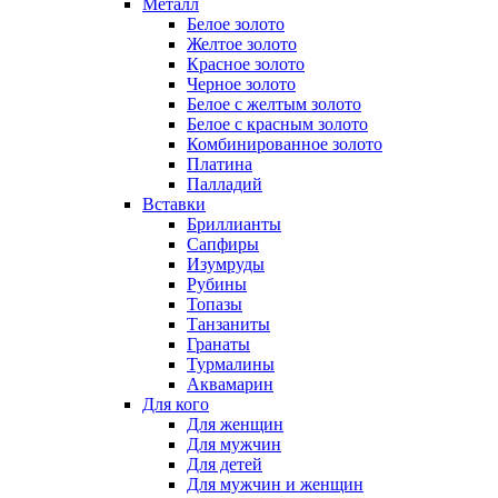
Металл
Белое золото
Желтое золото
Красное золото
Черное золото
Белое с желтым золото
Белое с красным золото
Комбинированное золото
Платина
Палладий
Вставки
Бриллианты
Сапфиры
Изумруды
Рубины
Топазы
Танзаниты
Гранаты
Турмалины
Аквамарин
Для кого
Для женщин
Для мужчин
Для детей
Для мужчин и женщин