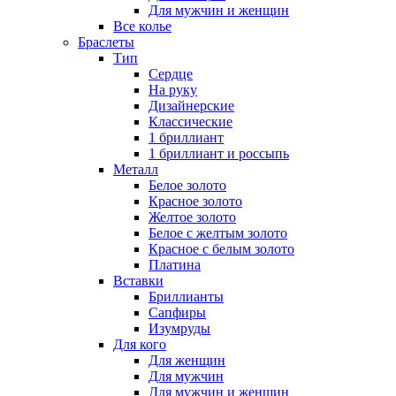
Для мужчин и женщин
Все колье
Браслеты
Тип
Сердце
На руку
Дизайнерские
Классические
1 бриллиант
1 бриллиант и россыпь
Металл
Белое золото
Красное золото
Желтое золото
Белое с желтым золото
Красное с белым золото
Платина
Вставки
Бриллианты
Сапфиры
Изумруды
Для кого
Для женщин
Для мужчин
Для мужчин и женщин