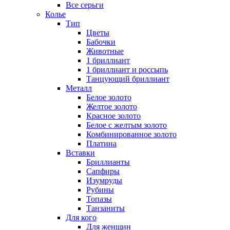
Все серьги
Колье
Тип
Цветы
Бабочки
Животные
1 бриллиант
1 бриллиант и россыпь
Танцующий бриллиант
Металл
Белое золото
Желтое золото
Красное золото
Белое с желтым золото
Комбинированное золото
Платина
Вставки
Бриллианты
Сапфиры
Изумруды
Рубины
Топазы
Танзаниты
Для кого
Для женщин