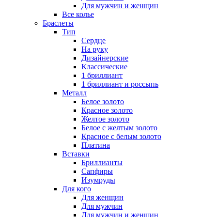
Для мужчин и женщин
Все колье
Браслеты
Тип
Сердце
На руку
Дизайнерские
Классические
1 бриллиант
1 бриллиант и россыпь
Металл
Белое золото
Красное золото
Желтое золото
Белое с желтым золото
Красное с белым золото
Платина
Вставки
Бриллианты
Сапфиры
Изумруды
Для кого
Для женщин
Для мужчин
Для мужчин и женщин