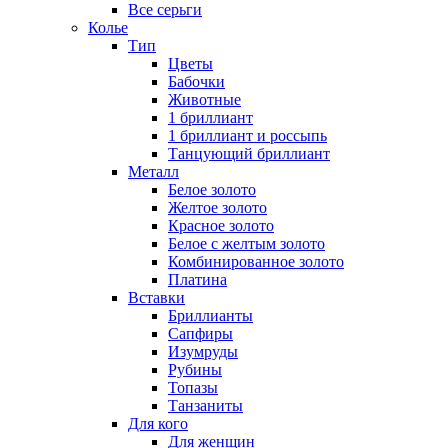
Все серьги
Колье
Тип
Цветы
Бабочки
Животные
1 бриллиант
1 бриллиант и россыпь
Танцующий бриллиант
Металл
Белое золото
Желтое золото
Красное золото
Белое с желтым золото
Комбинированное золото
Платина
Вставки
Бриллианты
Сапфиры
Изумруды
Рубины
Топазы
Танзаниты
Для кого
Для женщин