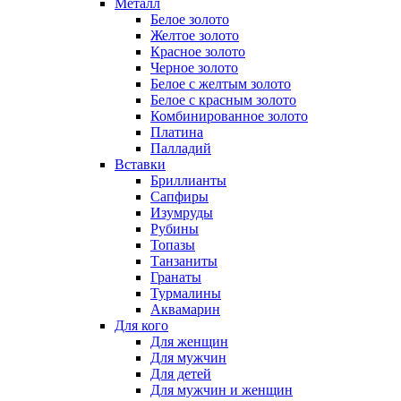
Металл
Белое золото
Желтое золото
Красное золото
Черное золото
Белое с желтым золото
Белое с красным золото
Комбинированное золото
Платина
Палладий
Вставки
Бриллианты
Сапфиры
Изумруды
Рубины
Топазы
Танзаниты
Гранаты
Турмалины
Аквамарин
Для кого
Для женщин
Для мужчин
Для детей
Для мужчин и женщин