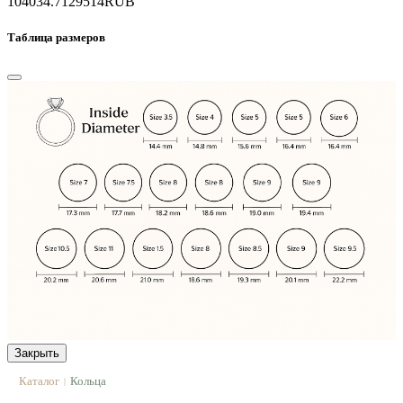
104034.7
129514
RUB
Таблица размеров
Закрыть
Каталог
Кольца
|