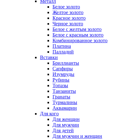
Металл
Белое золото
Желтое золото
Красное золото
Черное золото
Белое с желтым золото
Белое с красным золото
Комбинированное золото
Платина
Палладий
Вставки
Бриллианты
Сапфиры
Изумруды
Рубины
Топазы
Танзаниты
Гранаты
Турмалины
Аквамарин
Для кого
Для женщин
Для мужчин
Для детей
Для мужчин и женщин