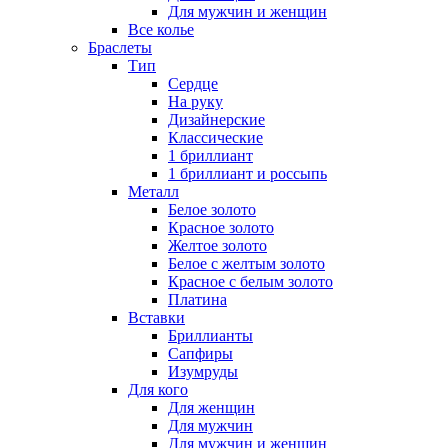
Для мужчин и женщин
Все колье
Браслеты
Тип
Сердце
На руку
Дизайнерские
Классические
1 бриллиант
1 бриллиант и россыпь
Металл
Белое золото
Красное золото
Желтое золото
Белое с желтым золото
Красное с белым золото
Платина
Вставки
Бриллианты
Сапфиры
Изумруды
Для кого
Для женщин
Для мужчин
Для мужчин и женщин