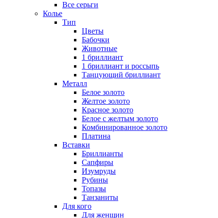
Все серьги
Колье
Тип
Цветы
Бабочки
Животные
1 бриллиант
1 бриллиант и россыпь
Танцующий бриллиант
Металл
Белое золото
Желтое золото
Красное золото
Белое с желтым золото
Комбинированное золото
Платина
Вставки
Бриллианты
Сапфиры
Изумруды
Рубины
Топазы
Танзаниты
Для кого
Для женщин