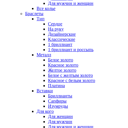
Для мужчин и женщин
Все колье
Браслеты
Тип
Сердце
На руку
Дизайнерские
Классические
1 бриллиант
1 бриллиант и россыпь
Металл
Белое золото
Красное золото
Желтое золото
Белое с желтым золото
Красное с белым золото
Платина
Вставки
Бриллианты
Сапфиры
Изумруды
Для кого
Для женщин
Для мужчин
Для мужчин и женщин