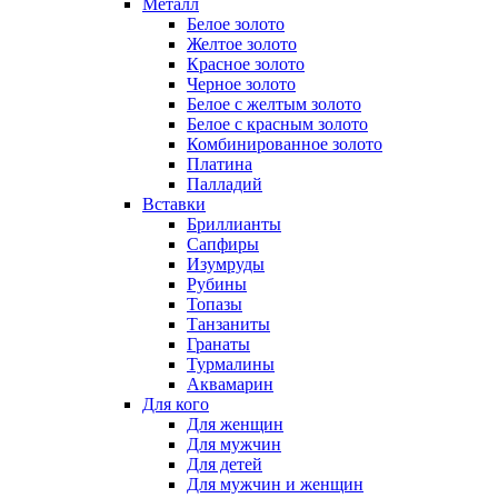
Металл
Белое золото
Желтое золото
Красное золото
Черное золото
Белое с желтым золото
Белое с красным золото
Комбинированное золото
Платина
Палладий
Вставки
Бриллианты
Сапфиры
Изумруды
Рубины
Топазы
Танзаниты
Гранаты
Турмалины
Аквамарин
Для кого
Для женщин
Для мужчин
Для детей
Для мужчин и женщин