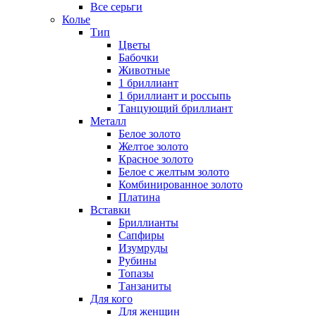
Все серьги
Колье
Тип
Цветы
Бабочки
Животные
1 бриллиант
1 бриллиант и россыпь
Танцующий бриллиант
Металл
Белое золото
Желтое золото
Красное золото
Белое с желтым золото
Комбинированное золото
Платина
Вставки
Бриллианты
Сапфиры
Изумруды
Рубины
Топазы
Танзаниты
Для кого
Для женщин