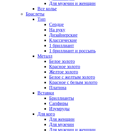
Для мужчин и женщин
Все колье
Браслеты
Тип
Сердце
На руку
Дизайнерские
Классические
1 бриллиант
1 бриллиант и россыпь
Металл
Белое золото
Красное золото
Желтое золото
Белое с желтым золото
Красное с белым золото
Платина
Вставки
Бриллианты
Сапфиры
Изумруды
Для кого
Для женщин
Для мужчин
Для мужчин и женщин