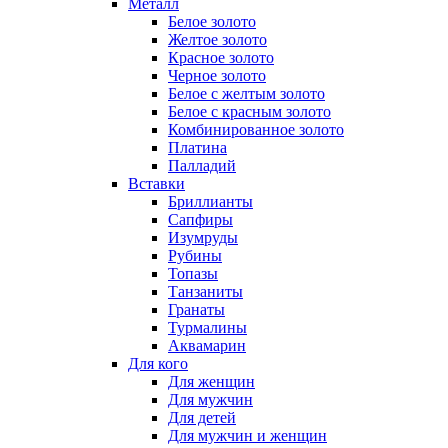
Металл
Белое золото
Желтое золото
Красное золото
Черное золото
Белое с желтым золото
Белое с красным золото
Комбинированное золото
Платина
Палладий
Вставки
Бриллианты
Сапфиры
Изумруды
Рубины
Топазы
Танзаниты
Гранаты
Турмалины
Аквамарин
Для кого
Для женщин
Для мужчин
Для детей
Для мужчин и женщин