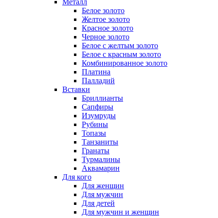
Металл
Белое золото
Желтое золото
Красное золото
Черное золото
Белое с желтым золото
Белое с красным золото
Комбинированное золото
Платина
Палладий
Вставки
Бриллианты
Сапфиры
Изумруды
Рубины
Топазы
Танзаниты
Гранаты
Турмалины
Аквамарин
Для кого
Для женщин
Для мужчин
Для детей
Для мужчин и женщин