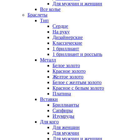
Для мужчин и женщин
Все колье
Браслеты
Тип
Сердце
На руку
Дизайнерские
Классические
1 бриллиант
1 бриллиант и россыпь
Металл
Белое золото
Красное золото
Желтое золото
Белое с желтым золото
Красное с белым золото
Платина
Вставки
Бриллианты
Сапфиры
Изумруды
Для кого
Для женщин
Для мужчин
Для мужчин и женщин