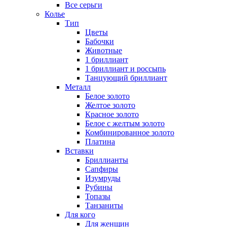
Все серьги
Колье
Тип
Цветы
Бабочки
Животные
1 бриллиант
1 бриллиант и россыпь
Танцующий бриллиант
Металл
Белое золото
Желтое золото
Красное золото
Белое с желтым золото
Комбинированное золото
Платина
Вставки
Бриллианты
Сапфиры
Изумруды
Рубины
Топазы
Танзаниты
Для кого
Для женщин