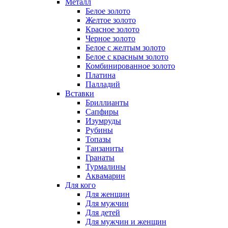
Металл
Белое золото
Желтое золото
Красное золото
Черное золото
Белое с желтым золото
Белое с красным золото
Комбинированное золото
Платина
Палладий
Вставки
Бриллианты
Сапфиры
Изумруды
Рубины
Топазы
Танзаниты
Гранаты
Турмалины
Аквамарин
Для кого
Для женщин
Для мужчин
Для детей
Для мужчин и женщин