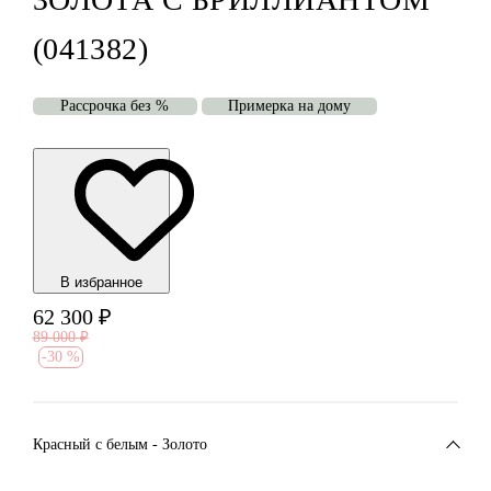
(041382)
Рассрочка без %
Примерка на дому
В избранноe
62 300
₽
89 000
₽
-
30 %
Красный c белым - Золото