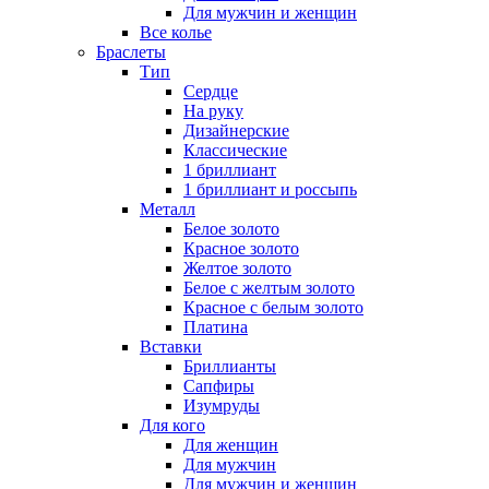
Для мужчин и женщин
Все колье
Браслеты
Тип
Сердце
На руку
Дизайнерские
Классические
1 бриллиант
1 бриллиант и россыпь
Металл
Белое золото
Красное золото
Желтое золото
Белое с желтым золото
Красное с белым золото
Платина
Вставки
Бриллианты
Сапфиры
Изумруды
Для кого
Для женщин
Для мужчин
Для мужчин и женщин