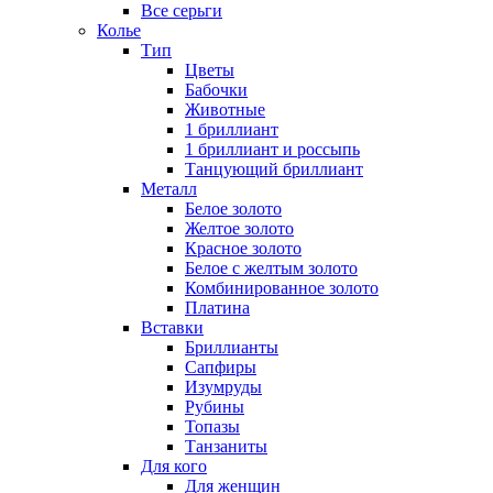
Все серьги
Колье
Тип
Цветы
Бабочки
Животные
1 бриллиант
1 бриллиант и россыпь
Танцующий бриллиант
Металл
Белое золото
Желтое золото
Красное золото
Белое с желтым золото
Комбинированное золото
Платина
Вставки
Бриллианты
Сапфиры
Изумруды
Рубины
Топазы
Танзаниты
Для кого
Для женщин