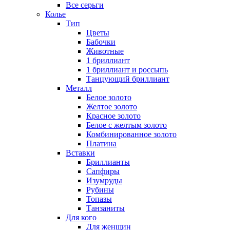
Все серьги
Колье
Тип
Цветы
Бабочки
Животные
1 бриллиант
1 бриллиант и россыпь
Танцующий бриллиант
Металл
Белое золото
Желтое золото
Красное золото
Белое с желтым золото
Комбинированное золото
Платина
Вставки
Бриллианты
Сапфиры
Изумруды
Рубины
Топазы
Танзаниты
Для кого
Для женщин