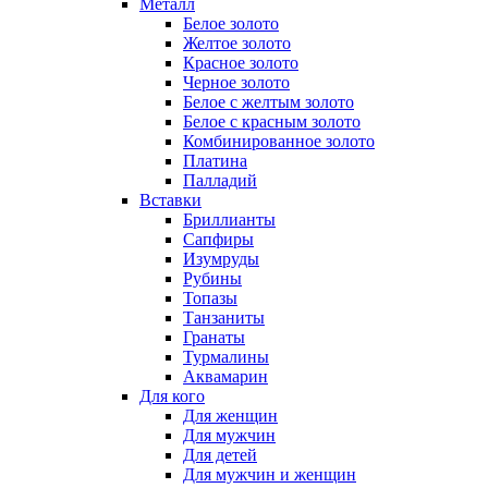
Металл
Белое золото
Желтое золото
Красное золото
Черное золото
Белое с желтым золото
Белое с красным золото
Комбинированное золото
Платина
Палладий
Вставки
Бриллианты
Сапфиры
Изумруды
Рубины
Топазы
Танзаниты
Гранаты
Турмалины
Аквамарин
Для кого
Для женщин
Для мужчин
Для детей
Для мужчин и женщин