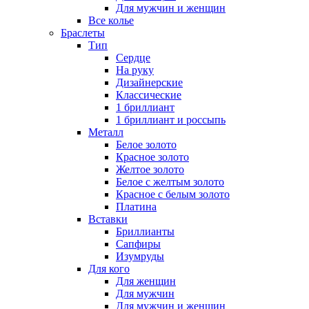
Для мужчин и женщин
Все колье
Браслеты
Тип
Сердце
На руку
Дизайнерские
Классические
1 бриллиант
1 бриллиант и россыпь
Металл
Белое золото
Красное золото
Желтое золото
Белое с желтым золото
Красное с белым золото
Платина
Вставки
Бриллианты
Сапфиры
Изумруды
Для кого
Для женщин
Для мужчин
Для мужчин и женщин