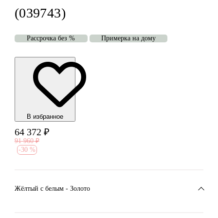
(039743)
Рассрочка без %
Примерка на дому
В избранноe
64 372
₽
91 960
₽
-
30 %
Жёлтый с белым - Золото