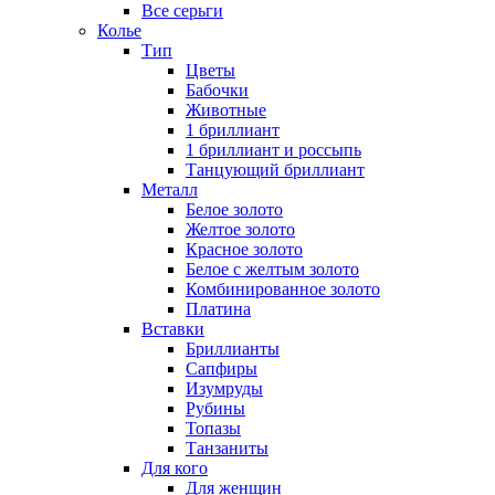
Все серьги
Колье
Тип
Цветы
Бабочки
Животные
1 бриллиант
1 бриллиант и россыпь
Танцующий бриллиант
Металл
Белое золото
Желтое золото
Красное золото
Белое с желтым золото
Комбинированное золото
Платина
Вставки
Бриллианты
Сапфиры
Изумруды
Рубины
Топазы
Танзаниты
Для кого
Для женщин