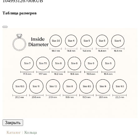
104993
126700
RUB
Таблица размеров
Закрыть
Каталог
Кольца
|