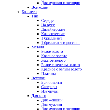
Для мужчин и женщин
Все колье
Браслеты
Тип
Сердце
На руку
Дизайнерские
Классические
1 бриллиант
1 бриллиант и россыпь
Металл
Белое золото
Красное золото
Желтое золото
Белое с желтым золото
Красное с белым золото
Платина
Вставки
Бриллианты
Сапфиры
Изумруды
Для кого
Для женщин
Для мужчин
Для мужчин и женщин