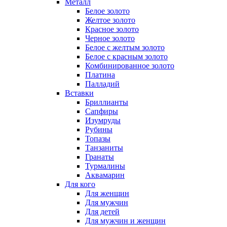
Металл
Белое золото
Желтое золото
Красное золото
Черное золото
Белое с желтым золото
Белое с красным золото
Комбинированное золото
Платина
Палладий
Вставки
Бриллианты
Сапфиры
Изумруды
Рубины
Топазы
Танзаниты
Гранаты
Турмалины
Аквамарин
Для кого
Для женщин
Для мужчин
Для детей
Для мужчин и женщин