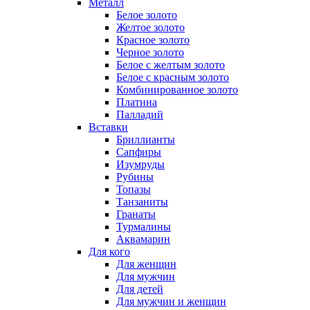
Металл
Белое золото
Желтое золото
Красное золото
Черное золото
Белое с желтым золото
Белое с красным золото
Комбинированное золото
Платина
Палладий
Вставки
Бриллианты
Сапфиры
Изумруды
Рубины
Топазы
Танзаниты
Гранаты
Турмалины
Аквамарин
Для кого
Для женщин
Для мужчин
Для детей
Для мужчин и женщин