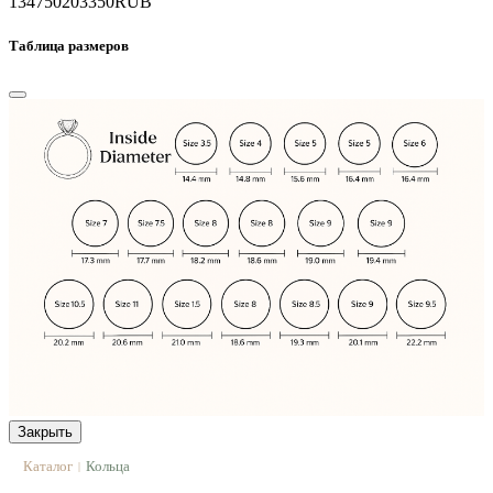
134750
203350
RUB
Таблица размеров
Закрыть
Каталог
Кольца
|