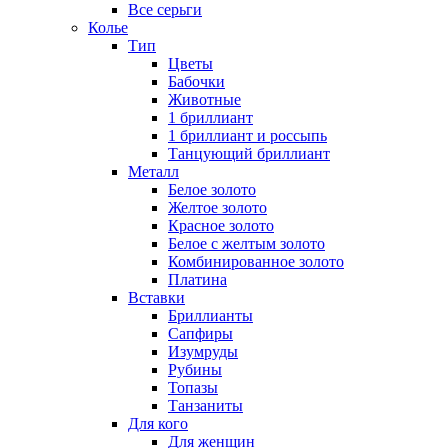
Все серьги
Колье
Тип
Цветы
Бабочки
Животные
1 бриллиант
1 бриллиант и россыпь
Танцующий бриллиант
Металл
Белое золото
Желтое золото
Красное золото
Белое с желтым золото
Комбинированное золото
Платина
Вставки
Бриллианты
Сапфиры
Изумруды
Рубины
Топазы
Танзаниты
Для кого
Для женщин