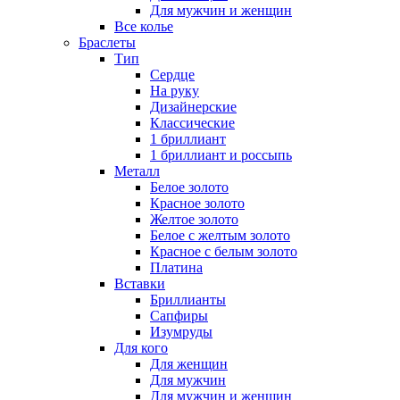
Для мужчин и женщин
Все колье
Браслеты
Тип
Сердце
На руку
Дизайнерские
Классические
1 бриллиант
1 бриллиант и россыпь
Металл
Белое золото
Красное золото
Желтое золото
Белое с желтым золото
Красное с белым золото
Платина
Вставки
Бриллианты
Сапфиры
Изумруды
Для кого
Для женщин
Для мужчин
Для мужчин и женщин