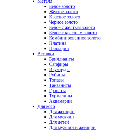
Металл
Белое золото
Желтое золото
Красное золото
Черное золото
Белое с желтым золото
Белое с красным золото
Комбинированное золото
Платина
Палладий
Вставки
Бриллианты
Сапфиры
Изумруды
Рубины
Топазы
Танзаниты
Гранаты
Турмалины
Аквамарин
Для кого
Для женщин
Для мужчин
Для детей
Для мужчин и женщин