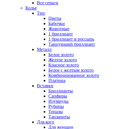
Все серьги
Колье
Тип
Цветы
Бабочки
Животные
1 бриллиант
1 бриллиант и россыпь
Танцующий бриллиант
Металл
Белое золото
Желтое золото
Красное золото
Белое с желтым золото
Комбинированное золото
Платина
Вставки
Бриллианты
Сапфиры
Изумруды
Рубины
Топазы
Танзаниты
Для кого
Для женщин