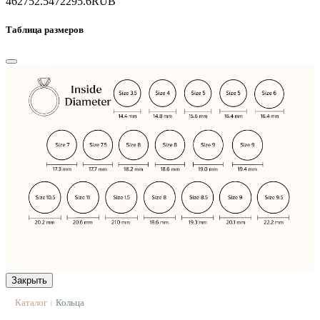
462752.5
472295.6
RUB
Таблица размеров
Закрыть
Каталог
Кольца
|