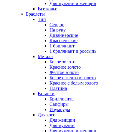
Для мужчин и женщин
Все колье
Браслеты
Тип
Сердце
На руку
Дизайнерские
Классические
1 бриллиант
1 бриллиант и россыпь
Металл
Белое золото
Красное золото
Желтое золото
Белое с желтым золото
Красное с белым золото
Платина
Вставки
Бриллианты
Сапфиры
Изумруды
Для кого
Для женщин
Для мужчин
Для мужчин и женщин