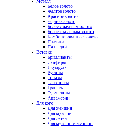
Металл
Белое золото
Желтое золото
Красное золото
Черное золото
Белое с желтым золото
Белое с красным золото
Комбинированное золото
Платина
Палладий
Вставки
Бриллианты
Сапфиры
Изумруды
Рубины
Топазы
Танзаниты
Гранаты
Турмалины
Аквамарин
Для кого
Для женщин
Для мужчин
Для детей
Для мужчин и женщин