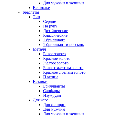
Для мужчин и женщин
Все колье
Браслеты
Тип
Сердце
На руку
Дизайнерские
Классические
1 бриллиант
1 бриллиант и россыпь
Металл
Белое золото
Красное золото
Желтое золото
Белое с желтым золото
Красное с белым золото
Платина
Вставки
Бриллианты
Сапфиры
Изумруды
Для кого
Для женщин
Для мужчин
Для мужчин и женщин