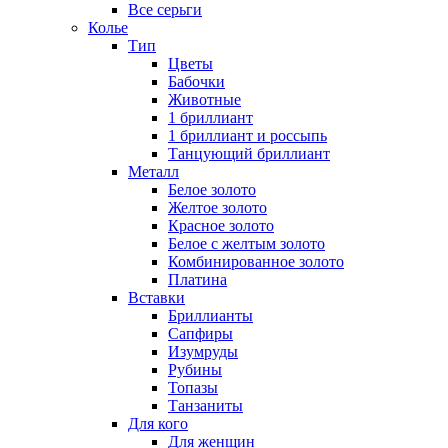
Все серьги
Колье
Тип
Цветы
Бабочки
Животные
1 бриллиант
1 бриллиант и россыпь
Танцующий бриллиант
Металл
Белое золото
Желтое золото
Красное золото
Белое с желтым золото
Комбинированное золото
Платина
Вставки
Бриллианты
Сапфиры
Изумруды
Рубины
Топазы
Танзаниты
Для кого
Для женщин