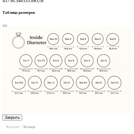
43756.3
48533.8
RUB
Таблица размеров
Закрыть
Каталог
Кольца
|