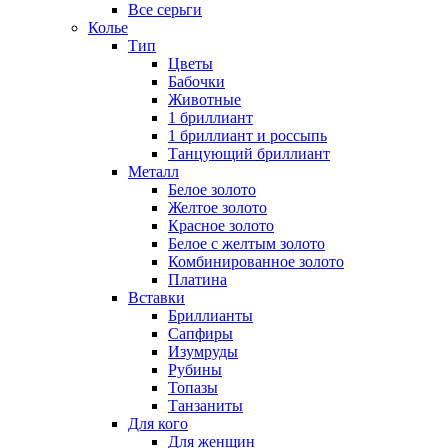
Все серьги
Колье
Тип
Цветы
Бабочки
Животные
1 бриллиант
1 бриллиант и россыпь
Танцующий бриллиант
Металл
Белое золото
Желтое золото
Красное золото
Белое с желтым золото
Комбинированное золото
Платина
Вставки
Бриллианты
Сапфиры
Изумруды
Рубины
Топазы
Танзаниты
Для кого
Для женщин