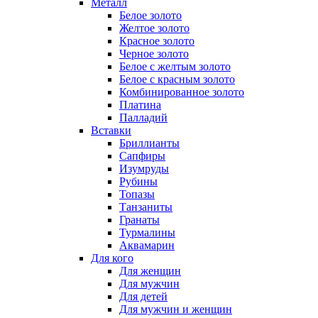
Металл
Белое золото
Желтое золото
Красное золото
Черное золото
Белое с желтым золото
Белое с красным золото
Комбинированное золото
Платина
Палладий
Вставки
Бриллианты
Сапфиры
Изумруды
Рубины
Топазы
Танзаниты
Гранаты
Турмалины
Аквамарин
Для кого
Для женщин
Для мужчин
Для детей
Для мужчин и женщин