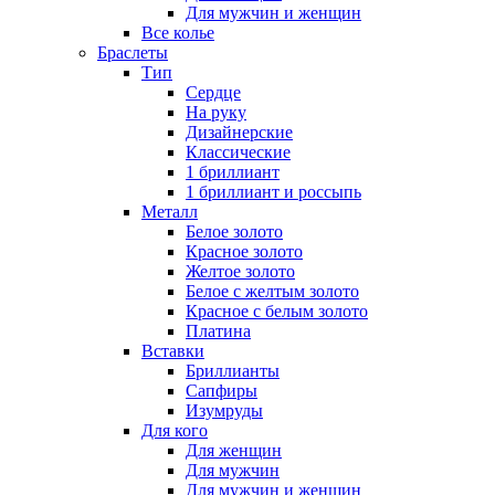
Для мужчин и женщин
Все колье
Браслеты
Тип
Сердце
На руку
Дизайнерские
Классические
1 бриллиант
1 бриллиант и россыпь
Металл
Белое золото
Красное золото
Желтое золото
Белое с желтым золото
Красное с белым золото
Платина
Вставки
Бриллианты
Сапфиры
Изумруды
Для кого
Для женщин
Для мужчин
Для мужчин и женщин