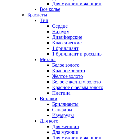
Для мужчин и женщин
Все колье
Браслеты
Тип
Сердце
На руку
Дизайнерские
Классические
1 бриллиант
1 бриллиант и россыпь
Металл
Белое золото
Красное золото
Желтое золото
Белое с желтым золото
Красное с белым золото
Платина
Вставки
Бриллианты
Сапфиры
Изумруды
Для кого
Для женщин
Для мужчин
Для мужчин и женщин