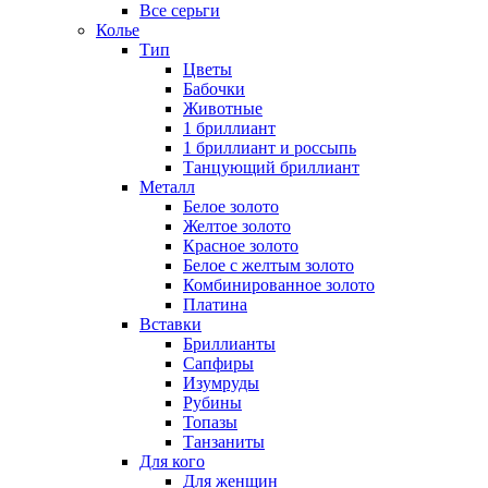
Все серьги
Колье
Тип
Цветы
Бабочки
Животные
1 бриллиант
1 бриллиант и россыпь
Танцующий бриллиант
Металл
Белое золото
Желтое золото
Красное золото
Белое с желтым золото
Комбинированное золото
Платина
Вставки
Бриллианты
Сапфиры
Изумруды
Рубины
Топазы
Танзаниты
Для кого
Для женщин