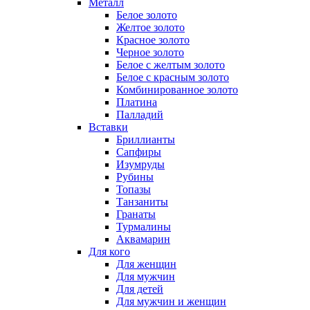
Металл
Белое золото
Желтое золото
Красное золото
Черное золото
Белое с желтым золото
Белое с красным золото
Комбинированное золото
Платина
Палладий
Вставки
Бриллианты
Сапфиры
Изумруды
Рубины
Топазы
Танзаниты
Гранаты
Турмалины
Аквамарин
Для кого
Для женщин
Для мужчин
Для детей
Для мужчин и женщин