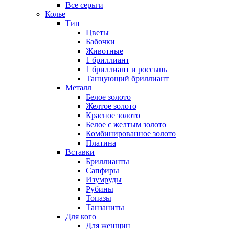
Все серьги
Колье
Тип
Цветы
Бабочки
Животные
1 бриллиант
1 бриллиант и россыпь
Танцующий бриллиант
Металл
Белое золото
Желтое золото
Красное золото
Белое с желтым золото
Комбинированное золото
Платина
Вставки
Бриллианты
Сапфиры
Изумруды
Рубины
Топазы
Танзаниты
Для кого
Для женщин