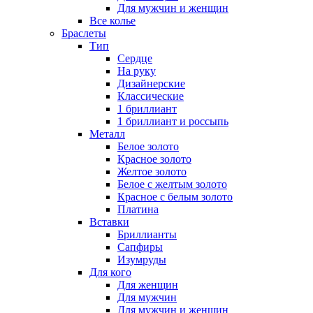
Для мужчин и женщин
Все колье
Браслеты
Тип
Сердце
На руку
Дизайнерские
Классические
1 бриллиант
1 бриллиант и россыпь
Металл
Белое золото
Красное золото
Желтое золото
Белое с желтым золото
Красное с белым золото
Платина
Вставки
Бриллианты
Сапфиры
Изумруды
Для кого
Для женщин
Для мужчин
Для мужчин и женщин