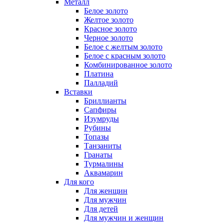
Металл
Белое золото
Желтое золото
Красное золото
Черное золото
Белое с желтым золото
Белое с красным золото
Комбинированное золото
Платина
Палладий
Вставки
Бриллианты
Сапфиры
Изумруды
Рубины
Топазы
Танзаниты
Гранаты
Турмалины
Аквамарин
Для кого
Для женщин
Для мужчин
Для детей
Для мужчин и женщин