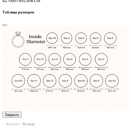
427000
789250
RUB
Таблица размеров
Закрыть
Каталог
Кольца
|