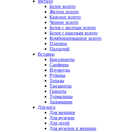
Металл
Белое золото
Желтое золото
Красное золото
Черное золото
Белое с желтым золото
Белое с красным золото
Комбинированное золото
Платина
Палладий
Вставки
Бриллианты
Сапфиры
Изумруды
Рубины
Топазы
Танзаниты
Гранаты
Турмалины
Аквамарин
Для кого
Для женщин
Для мужчин
Для детей
Для мужчин и женщин