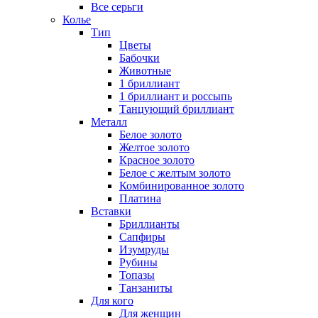
Все серьги
Колье
Тип
Цветы
Бабочки
Животные
1 бриллиант
1 бриллиант и россыпь
Танцующий бриллиант
Металл
Белое золото
Желтое золото
Красное золото
Белое с желтым золото
Комбинированное золото
Платина
Вставки
Бриллианты
Сапфиры
Изумруды
Рубины
Топазы
Танзаниты
Для кого
Для женщин