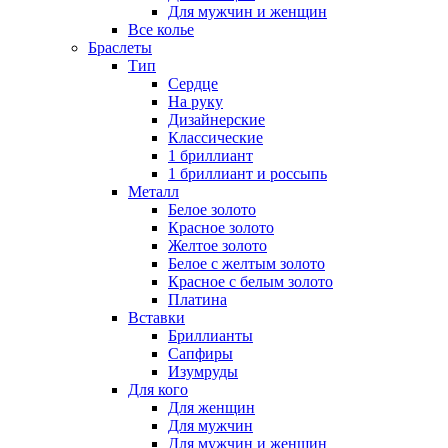
Для мужчин и женщин
Все колье
Браслеты
Тип
Сердце
На руку
Дизайнерские
Классические
1 бриллиант
1 бриллиант и россыпь
Металл
Белое золото
Красное золото
Желтое золото
Белое с желтым золото
Красное с белым золото
Платина
Вставки
Бриллианты
Сапфиры
Изумруды
Для кого
Для женщин
Для мужчин
Для мужчин и женщин