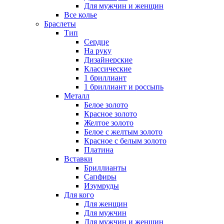
Для мужчин и женщин
Все колье
Браслеты
Тип
Сердце
На руку
Дизайнерские
Классические
1 бриллиант
1 бриллиант и россыпь
Металл
Белое золото
Красное золото
Желтое золото
Белое с желтым золото
Красное с белым золото
Платина
Вставки
Бриллианты
Сапфиры
Изумруды
Для кого
Для женщин
Для мужчин
Для мужчин и женщин