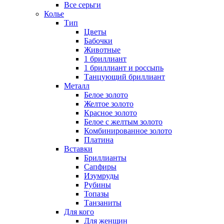
Все серьги
Колье
Тип
Цветы
Бабочки
Животные
1 бриллиант
1 бриллиант и россыпь
Танцующий бриллиант
Металл
Белое золото
Желтое золото
Красное золото
Белое с желтым золото
Комбинированное золото
Платина
Вставки
Бриллианты
Сапфиры
Изумруды
Рубины
Топазы
Танзаниты
Для кого
Для женщин