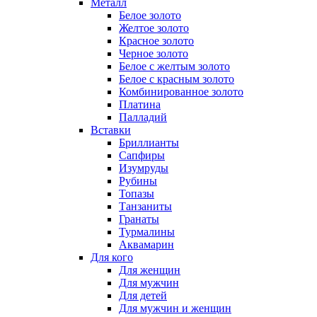
Металл
Белое золото
Желтое золото
Красное золото
Черное золото
Белое с желтым золото
Белое с красным золото
Комбинированное золото
Платина
Палладий
Вставки
Бриллианты
Сапфиры
Изумруды
Рубины
Топазы
Танзаниты
Гранаты
Турмалины
Аквамарин
Для кого
Для женщин
Для мужчин
Для детей
Для мужчин и женщин