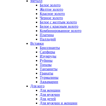
Металл
Белое золото
Желтое золото
Красное золото
Черное золото
Белое с желтым золото
Белое с красным золото
Комбинированное золото
Платина
Палладий
Вставки
Бриллианты
Сапфиры
Изумруды
Рубины
Топазы
Танзаниты
Гранаты
Турмалины
Аквамарин
Для кого
Для женщин
Для мужчин
Для детей
Для мужчин и женщин