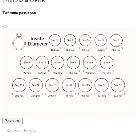
27101.2
32549.3
RUB
Таблица размеров
Закрыть
Каталог
Кольца
|