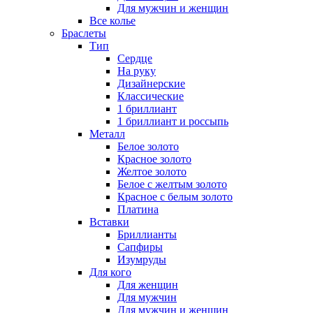
Для мужчин и женщин
Все колье
Браслеты
Тип
Сердце
На руку
Дизайнерские
Классические
1 бриллиант
1 бриллиант и россыпь
Металл
Белое золото
Красное золото
Желтое золото
Белое с желтым золото
Красное с белым золото
Платина
Вставки
Бриллианты
Сапфиры
Изумруды
Для кого
Для женщин
Для мужчин
Для мужчин и женщин