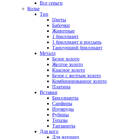
Все серьги
Колье
Тип
Цветы
Бабочки
Животные
1 бриллиант
1 бриллиант и россыпь
Танцующий бриллиант
Металл
Белое золото
Желтое золото
Красное золото
Белое с желтым золото
Комбинированное золото
Платина
Вставки
Бриллианты
Сапфиры
Изумруды
Рубины
Топазы
Танзаниты
Для кого
Для женщин