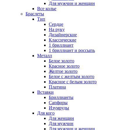
Для мужчин и женщин
Все колье
Браслеты
Тип
Сердце
На руку
Дизайнерские
Классические
1 бриллиант
1 бриллиант и россыпь
Металл
Белое золото
Красное золото
Желтое золото
Белое с желтым золото
Красное с белым золото
Платина
Вставки
Бриллианты
Сапфиры
Изумруды
Для кого
Для женщин
Для мужчин
Для мужчин и женщин