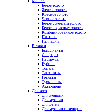
Металл
Белое золото
Желтое золото
Красное золото
Черное золото
Белое с желтым золото
Белое с красным золото
Комбинированное золото
Платина
Палладий
Вставки
Бриллианты
Сапфиры
Изумруды
Рубины
Топазы
Танзаниты
Гранаты
Турмалины
Аквамарин
Для кого
Для женщин
Для мужчин
Для детей
Для мужчин и женщин