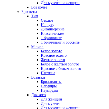
Для мужчин и женщин
Все колье
Браслеты
Тип
Сердце
На руку
Дизайнерские
Классические
1 бриллиант
1 бриллиант и россыпь
Металл
Белое золото
Красное золото
Желтое золото
Белое с желтым золото
Красное с белым золото
Платина
Вставки
Бриллианты
Сапфиры
Изумруды
Для кого
Для женщин
Для мужчин
Для мужчин и женщин