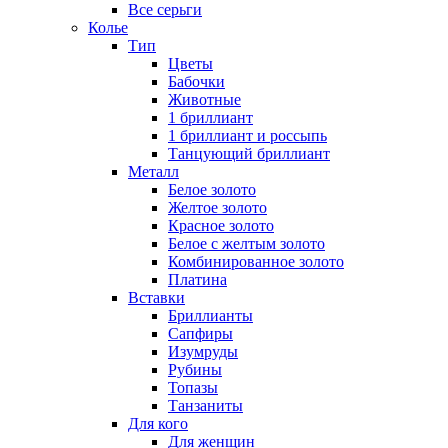
Все серьги
Колье
Тип
Цветы
Бабочки
Животные
1 бриллиант
1 бриллиант и россыпь
Танцующий бриллиант
Металл
Белое золото
Желтое золото
Красное золото
Белое с желтым золото
Комбинированное золото
Платина
Вставки
Бриллианты
Сапфиры
Изумруды
Рубины
Топазы
Танзаниты
Для кого
Для женщин