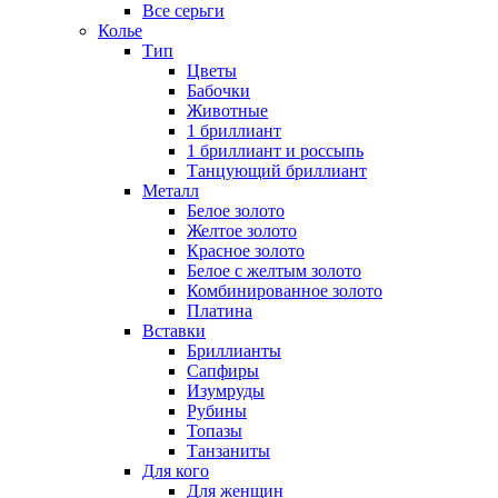
Все серьги
Колье
Тип
Цветы
Бабочки
Животные
1 бриллиант
1 бриллиант и россыпь
Танцующий бриллиант
Металл
Белое золото
Желтое золото
Красное золото
Белое с желтым золото
Комбинированное золото
Платина
Вставки
Бриллианты
Сапфиры
Изумруды
Рубины
Топазы
Танзаниты
Для кого
Для женщин