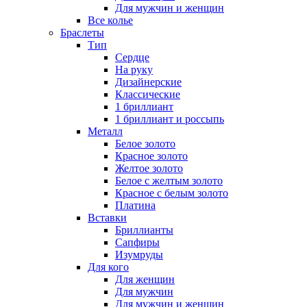
Для мужчин и женщин
Все колье
Браслеты
Тип
Сердце
На руку
Дизайнерские
Классические
1 бриллиант
1 бриллиант и россыпь
Металл
Белое золото
Красное золото
Желтое золото
Белое с желтым золото
Красное с белым золото
Платина
Вставки
Бриллианты
Сапфиры
Изумруды
Для кого
Для женщин
Для мужчин
Для мужчин и женщин