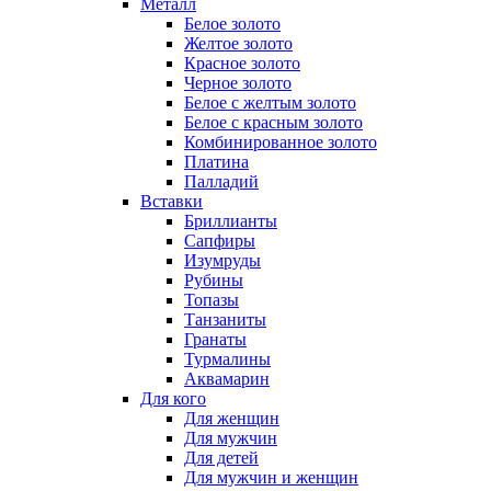
Металл
Белое золото
Желтое золото
Красное золото
Черное золото
Белое с желтым золото
Белое с красным золото
Комбинированное золото
Платина
Палладий
Вставки
Бриллианты
Сапфиры
Изумруды
Рубины
Топазы
Танзаниты
Гранаты
Турмалины
Аквамарин
Для кого
Для женщин
Для мужчин
Для детей
Для мужчин и женщин