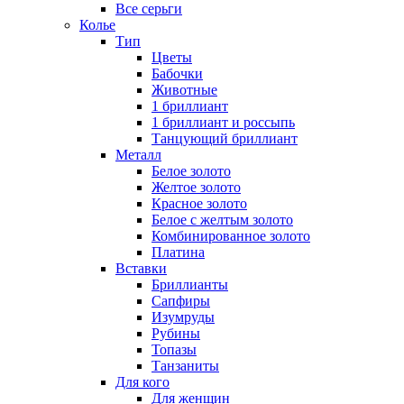
Все серьги
Колье
Тип
Цветы
Бабочки
Животные
1 бриллиант
1 бриллиант и россыпь
Танцующий бриллиант
Металл
Белое золото
Желтое золото
Красное золото
Белое с желтым золото
Комбинированное золото
Платина
Вставки
Бриллианты
Сапфиры
Изумруды
Рубины
Топазы
Танзаниты
Для кого
Для женщин