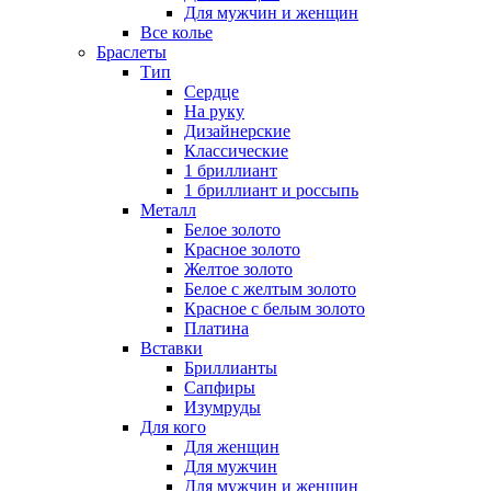
Для мужчин и женщин
Все колье
Браслеты
Тип
Сердце
На руку
Дизайнерские
Классические
1 бриллиант
1 бриллиант и россыпь
Металл
Белое золото
Красное золото
Желтое золото
Белое с желтым золото
Красное с белым золото
Платина
Вставки
Бриллианты
Сапфиры
Изумруды
Для кого
Для женщин
Для мужчин
Для мужчин и женщин