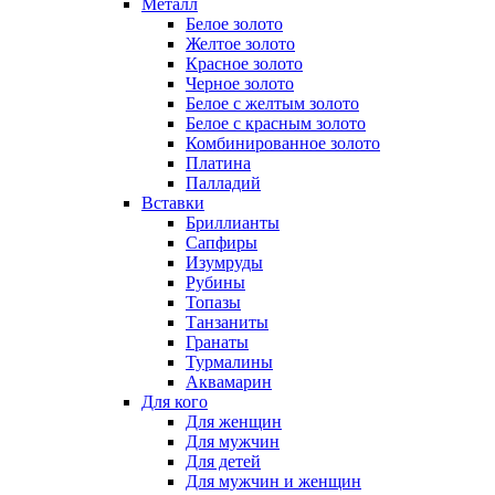
Металл
Белое золото
Желтое золото
Красное золото
Черное золото
Белое с желтым золото
Белое с красным золото
Комбинированное золото
Платина
Палладий
Вставки
Бриллианты
Сапфиры
Изумруды
Рубины
Топазы
Танзаниты
Гранаты
Турмалины
Аквамарин
Для кого
Для женщин
Для мужчин
Для детей
Для мужчин и женщин