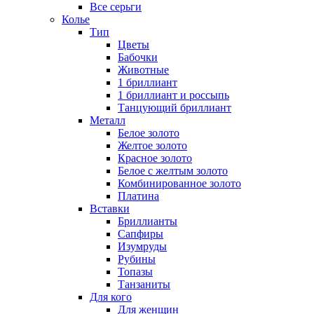
Все серьги
Колье
Тип
Цветы
Бабочки
Животные
1 бриллиант
1 бриллиант и россыпь
Танцующий бриллиант
Металл
Белое золото
Желтое золото
Красное золото
Белое с желтым золото
Комбинированное золото
Платина
Вставки
Бриллианты
Сапфиры
Изумруды
Рубины
Топазы
Танзаниты
Для кого
Для женщин