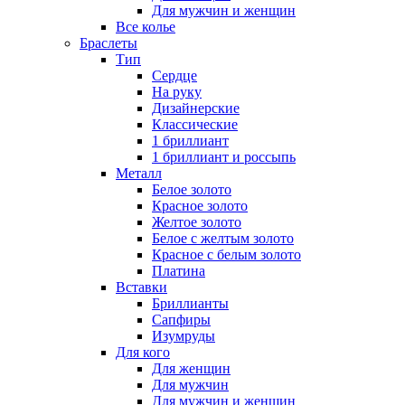
Для мужчин и женщин
Все колье
Браслеты
Тип
Сердце
На руку
Дизайнерские
Классические
1 бриллиант
1 бриллиант и россыпь
Металл
Белое золото
Красное золото
Желтое золото
Белое с желтым золото
Красное с белым золото
Платина
Вставки
Бриллианты
Сапфиры
Изумруды
Для кого
Для женщин
Для мужчин
Для мужчин и женщин