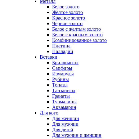
Металл
Белое золото
Желтое золото
Красное золото
Черное золото
Белое с желтым золото
Белое с красным золото
Комбинированное золото
Платина
Палладий
Вставки
Бриллианты
Сапфиры
Изумруды
Рубины
Топазы
Танзаниты
Гранаты
Турмалины
Аквамарин
Для кого
Для женщин
Для мужчин
Для детей
Для мужчин и женщин