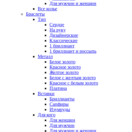
Для мужчин и женщин
Все колье
Браслеты
Тип
Сердце
На руку
Дизайнерские
Классические
1 бриллиант
1 бриллиант и россыпь
Металл
Белое золото
Красное золото
Желтое золото
Белое с желтым золото
Красное с белым золото
Платина
Вставки
Бриллианты
Сапфиры
Изумруды
Для кого
Для женщин
Для мужчин
Для мужчин и женщин