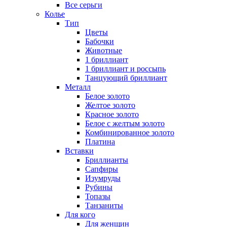
Все серьги
Колье
Тип
Цветы
Бабочки
Животные
1 бриллиант
1 бриллиант и россыпь
Танцующий бриллиант
Металл
Белое золото
Желтое золото
Красное золото
Белое с желтым золото
Комбинированное золото
Платина
Вставки
Бриллианты
Сапфиры
Изумруды
Рубины
Топазы
Танзаниты
Для кого
Для женщин