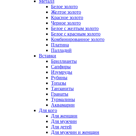
Металл
Белое золото
Желтое золото
Красное золото
Черное золото
Белое с желтым золото
Белое с красным золото
Комбинированное золото
Платина
Палладий
Вставки
Бриллианты
Сапфиры
Изумруды
Рубины
Топазы
Танзаниты
Гранаты
Турмалины
Аквамарин
Для кого
Для женщин
Для мужчин
Для детей
Для мужчин и женщин