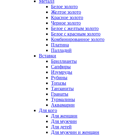
Металл
Белое золото
Желтое золото
Красное золото
Черное золото
Белое с желтым золото
Белое с красным золото
Комбинированное золото
Платина
Палладий
Вставки
Бриллианты
Сапфиры
Изумруды
Рубины
Топазы
Танзаниты
Гранаты
Турмалины
Аквамарин
Для кого
Для женщин
Для мужчин
Для детей
Для мужчин и женщин