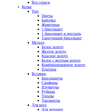
Все серьги
Колье
Тип
Цветы
Бабочки
Животные
1 бриллиант
1 бриллиант и россыпь
Танцующий бриллиант
Металл
Белое золото
Желтое золото
Красное золото
Белое с желтым золото
Комбинированное золото
Платина
Вставки
Бриллианты
Сапфиры
Изумруды
Рубины
Топазы
Танзаниты
Для кого
Для женщин