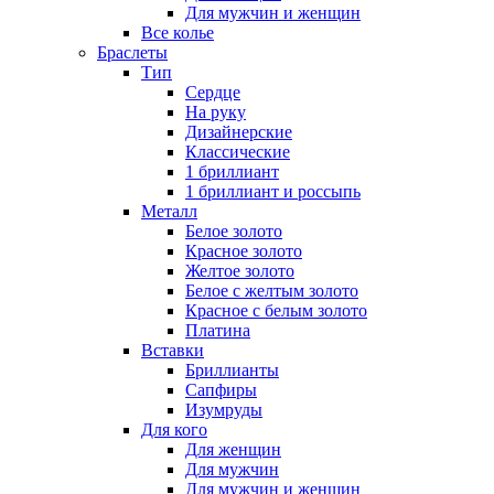
Для мужчин и женщин
Все колье
Браслеты
Тип
Сердце
На руку
Дизайнерские
Классические
1 бриллиант
1 бриллиант и россыпь
Металл
Белое золото
Красное золото
Желтое золото
Белое с желтым золото
Красное с белым золото
Платина
Вставки
Бриллианты
Сапфиры
Изумруды
Для кого
Для женщин
Для мужчин
Для мужчин и женщин