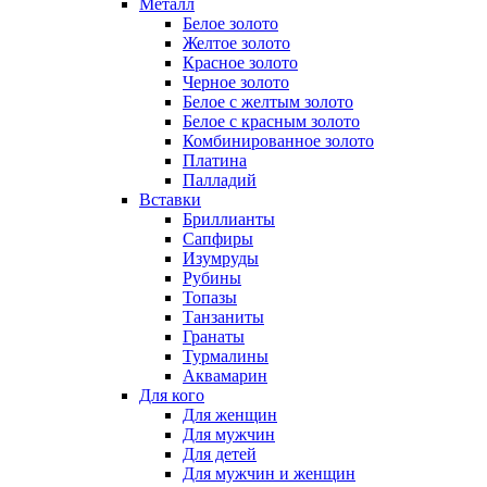
Металл
Белое золото
Желтое золото
Красное золото
Черное золото
Белое с желтым золото
Белое с красным золото
Комбинированное золото
Платина
Палладий
Вставки
Бриллианты
Сапфиры
Изумруды
Рубины
Топазы
Танзаниты
Гранаты
Турмалины
Аквамарин
Для кого
Для женщин
Для мужчин
Для детей
Для мужчин и женщин