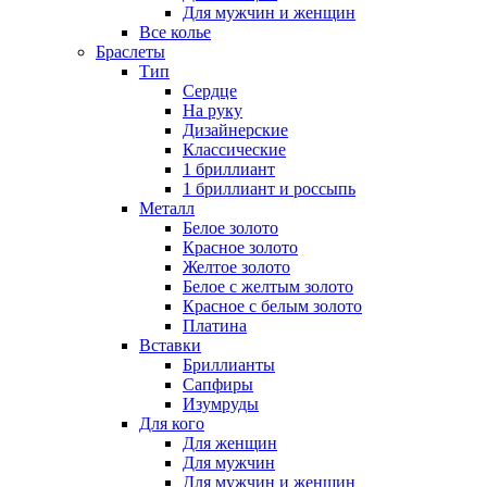
Для мужчин и женщин
Все колье
Браслеты
Тип
Сердце
На руку
Дизайнерские
Классические
1 бриллиант
1 бриллиант и россыпь
Металл
Белое золото
Красное золото
Желтое золото
Белое с желтым золото
Красное с белым золото
Платина
Вставки
Бриллианты
Сапфиры
Изумруды
Для кого
Для женщин
Для мужчин
Для мужчин и женщин