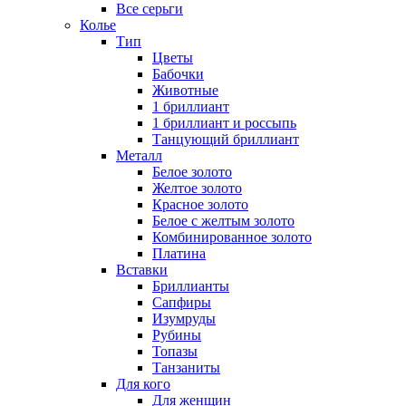
Все серьги
Колье
Тип
Цветы
Бабочки
Животные
1 бриллиант
1 бриллиант и россыпь
Танцующий бриллиант
Металл
Белое золото
Желтое золото
Красное золото
Белое с желтым золото
Комбинированное золото
Платина
Вставки
Бриллианты
Сапфиры
Изумруды
Рубины
Топазы
Танзаниты
Для кого
Для женщин