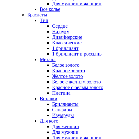
Для мужчин и женщин
Все колье
Браслеты
Тип
Сердце
На руку
Дизайнерские
Классические
1 бриллиант
1 бриллиант и россыпь
Металл
Белое золото
Красное золото
Желтое золото
Белое с желтым золото
Красное с белым золото
Платина
Вставки
Бриллианты
Сапфиры
Изумруды
Для кого
Для женщин
Для мужчин
Для мужчин и женщин