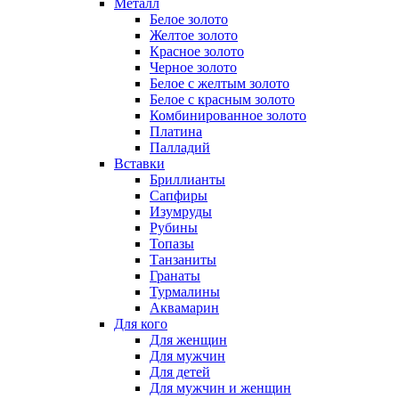
Металл
Белое золото
Желтое золото
Красное золото
Черное золото
Белое с желтым золото
Белое с красным золото
Комбинированное золото
Платина
Палладий
Вставки
Бриллианты
Сапфиры
Изумруды
Рубины
Топазы
Танзаниты
Гранаты
Турмалины
Аквамарин
Для кого
Для женщин
Для мужчин
Для детей
Для мужчин и женщин