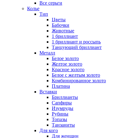
Все серьги
Колье
Тип
Цветы
Бабочки
Животные
1 бриллиант
1 бриллиант и россыпь
Танцующий бриллиант
Металл
Белое золото
Желтое золото
Красное золото
Белое с желтым золото
Комбинированное золото
Платина
Вставки
Бриллианты
Сапфиры
Изумруды
Рубины
Топазы
Танзаниты
Для кого
Для женщин