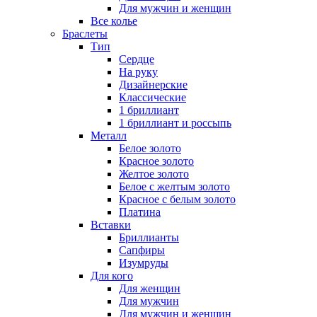
Для мужчин и женщин
Все колье
Браслеты
Тип
Сердце
На руку
Дизайнерские
Классические
1 бриллиант
1 бриллиант и россыпь
Металл
Белое золото
Красное золото
Желтое золото
Белое с желтым золото
Красное с белым золото
Платина
Вставки
Бриллианты
Сапфиры
Изумруды
Для кого
Для женщин
Для мужчин
Для мужчин и женщин