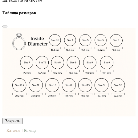
445340
706300
RUB
Таблица размеров
Закрыть
Каталог
Кольца
|