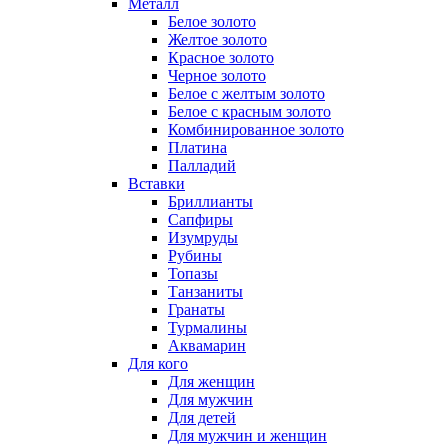
Металл
Белое золото
Желтое золото
Красное золото
Черное золото
Белое с желтым золото
Белое с красным золото
Комбинированное золото
Платина
Палладий
Вставки
Бриллианты
Сапфиры
Изумруды
Рубины
Топазы
Танзаниты
Гранаты
Турмалины
Аквамарин
Для кого
Для женщин
Для мужчин
Для детей
Для мужчин и женщин