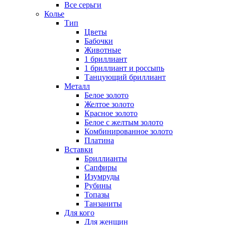
Все серьги
Колье
Тип
Цветы
Бабочки
Животные
1 бриллиант
1 бриллиант и россыпь
Танцующий бриллиант
Металл
Белое золото
Желтое золото
Красное золото
Белое с желтым золото
Комбинированное золото
Платина
Вставки
Бриллианты
Сапфиры
Изумруды
Рубины
Топазы
Танзаниты
Для кого
Для женщин