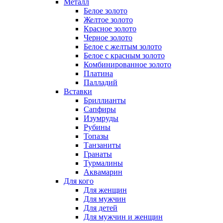
Металл
Белое золото
Желтое золото
Красное золото
Черное золото
Белое с желтым золото
Белое с красным золото
Комбинированное золото
Платина
Палладий
Вставки
Бриллианты
Сапфиры
Изумруды
Рубины
Топазы
Танзаниты
Гранаты
Турмалины
Аквамарин
Для кого
Для женщин
Для мужчин
Для детей
Для мужчин и женщин