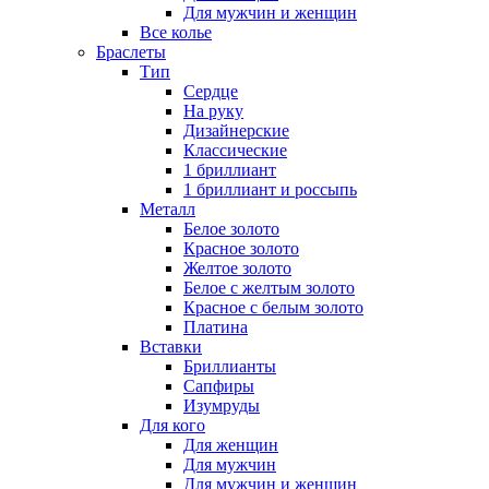
Для мужчин и женщин
Все колье
Браслеты
Тип
Сердце
На руку
Дизайнерские
Классические
1 бриллиант
1 бриллиант и россыпь
Металл
Белое золото
Красное золото
Желтое золото
Белое с желтым золото
Красное с белым золото
Платина
Вставки
Бриллианты
Сапфиры
Изумруды
Для кого
Для женщин
Для мужчин
Для мужчин и женщин