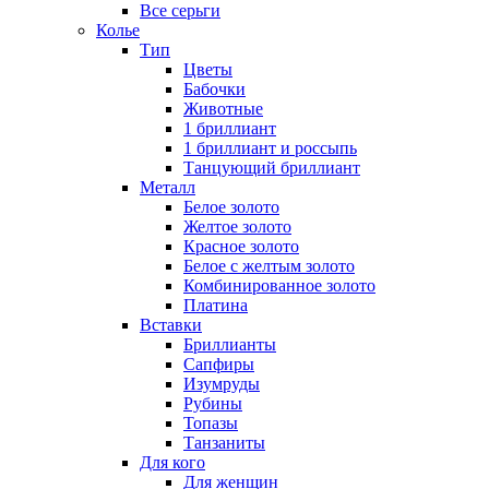
Все серьги
Колье
Тип
Цветы
Бабочки
Животные
1 бриллиант
1 бриллиант и россыпь
Танцующий бриллиант
Металл
Белое золото
Желтое золото
Красное золото
Белое с желтым золото
Комбинированное золото
Платина
Вставки
Бриллианты
Сапфиры
Изумруды
Рубины
Топазы
Танзаниты
Для кого
Для женщин