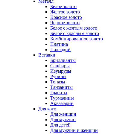
Металл
Белое золото
Желтое золото
Красное золото
Черное золото
Белое с желтым золото
Белое с красным золото
Комбинированное золото
Платина
Палладий
Вставки
Бриллианты
Сапфиры
Изумруды
Рубины
Топазы
Танзаниты
Гранаты
Турмалины
Аквамарин
Для кого
Для женщин
Для мужчин
Для детей
Для мужчин и женщин