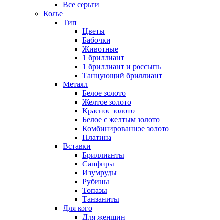
Все серьги
Колье
Тип
Цветы
Бабочки
Животные
1 бриллиант
1 бриллиант и россыпь
Танцующий бриллиант
Металл
Белое золото
Желтое золото
Красное золото
Белое с желтым золото
Комбинированное золото
Платина
Вставки
Бриллианты
Сапфиры
Изумруды
Рубины
Топазы
Танзаниты
Для кого
Для женщин