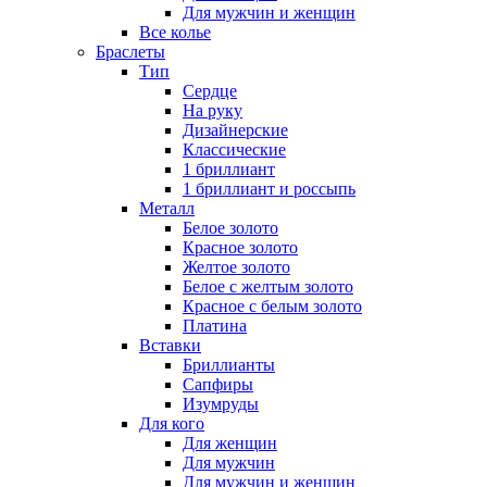
Для мужчин и женщин
Все колье
Браслеты
Тип
Сердце
На руку
Дизайнерские
Классические
1 бриллиант
1 бриллиант и россыпь
Металл
Белое золото
Красное золото
Желтое золото
Белое с желтым золото
Красное с белым золото
Платина
Вставки
Бриллианты
Сапфиры
Изумруды
Для кого
Для женщин
Для мужчин
Для мужчин и женщин