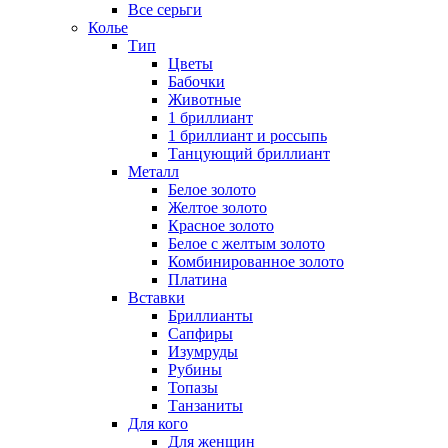
Все серьги
Колье
Тип
Цветы
Бабочки
Животные
1 бриллиант
1 бриллиант и россыпь
Танцующий бриллиант
Металл
Белое золото
Желтое золото
Красное золото
Белое с желтым золото
Комбинированное золото
Платина
Вставки
Бриллианты
Сапфиры
Изумруды
Рубины
Топазы
Танзаниты
Для кого
Для женщин