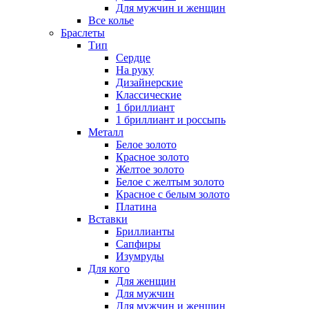
Для мужчин и женщин
Все колье
Браслеты
Тип
Сердце
На руку
Дизайнерские
Классические
1 бриллиант
1 бриллиант и россыпь
Металл
Белое золото
Красное золото
Желтое золото
Белое с желтым золото
Красное с белым золото
Платина
Вставки
Бриллианты
Сапфиры
Изумруды
Для кого
Для женщин
Для мужчин
Для мужчин и женщин