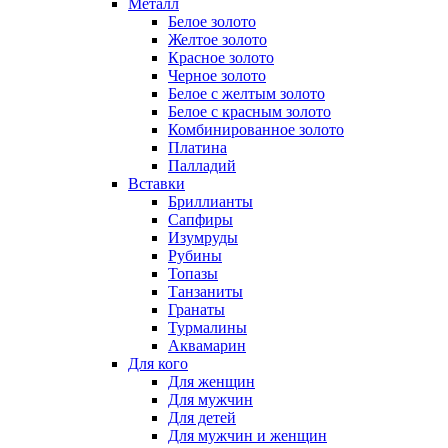
Металл
Белое золото
Желтое золото
Красное золото
Черное золото
Белое с желтым золото
Белое с красным золото
Комбинированное золото
Платина
Палладий
Вставки
Бриллианты
Сапфиры
Изумруды
Рубины
Топазы
Танзаниты
Гранаты
Турмалины
Аквамарин
Для кого
Для женщин
Для мужчин
Для детей
Для мужчин и женщин