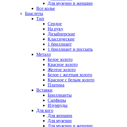
Для мужчин и женщин
Все колье
Браслеты
Тип
Сердце
На руку
Дизайнерские
Классические
1 бриллиант
1 бриллиант и россыпь
Металл
Белое золото
Красное золото
Желтое золото
Белое с желтым золото
Красное с белым золото
Платина
Вставки
Бриллианты
Сапфиры
Изумруды
Для кого
Для женщин
Для мужчин
Для мужчин и женщин