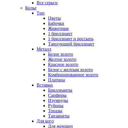
Все серьги
Колье
Тип
Цветы
Бабочки
Животные
1 бриллиант
1 бриллиант и россыпь
Танцующий бриллиант
Металл
Белое золото
Желтое золото
Красное золото
Белое с желтым золото
Комбинированное золото
Платина
Вставки
Бриллианты
Сапфиры
Изумруды
Рубины
Топазы
Танзаниты
Для кого
Для женщин