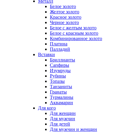
Металл
Белое золото
Желтое золото
Красное золото
Черное золото
Белое с желтым золото
Белое с красным золото
Комбинированное золото
Платина
Палладий
Вставки
Бриллианты
Сапфиры
Изумруды
Рубины
Топазы
Танзаниты
Гранаты
Турмалины
Аквамарин
Для кого
Для женщин
Для мужчин
Для детей
Для мужчин и женщин