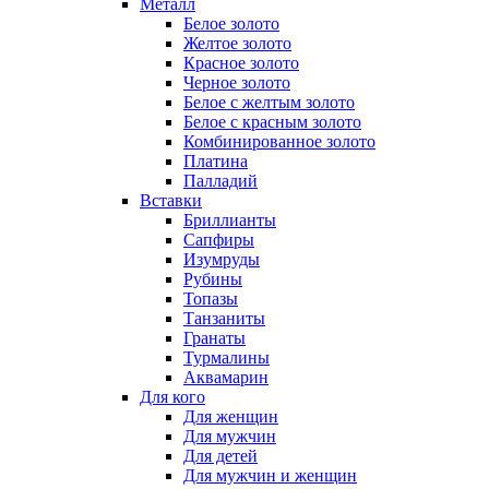
Металл
Белое золото
Желтое золото
Красное золото
Черное золото
Белое с желтым золото
Белое с красным золото
Комбинированное золото
Платина
Палладий
Вставки
Бриллианты
Сапфиры
Изумруды
Рубины
Топазы
Танзаниты
Гранаты
Турмалины
Аквамарин
Для кого
Для женщин
Для мужчин
Для детей
Для мужчин и женщин