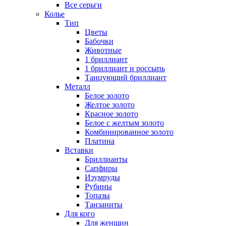
Все серьги
Колье
Тип
Цветы
Бабочки
Животные
1 бриллиант
1 бриллиант и россыпь
Танцующий бриллиант
Металл
Белое золото
Желтое золото
Красное золото
Белое с желтым золото
Комбинированное золото
Платина
Вставки
Бриллианты
Сапфиры
Изумруды
Рубины
Топазы
Танзаниты
Для кого
Для женщин