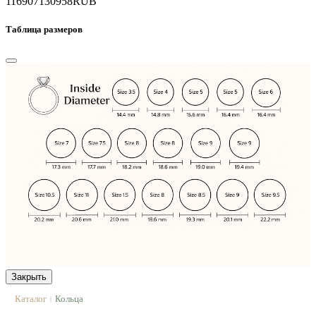
116907
130958
RUB
Таблица размеров
Закрыть
Каталог
Кольца
|