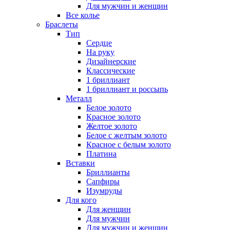
Для мужчин и женщин
Все колье
Браслеты
Тип
Сердце
На руку
Дизайнерские
Классические
1 бриллиант
1 бриллиант и россыпь
Металл
Белое золото
Красное золото
Желтое золото
Белое с желтым золото
Красное с белым золото
Платина
Вставки
Бриллианты
Сапфиры
Изумруды
Для кого
Для женщин
Для мужчин
Для мужчин и женщин