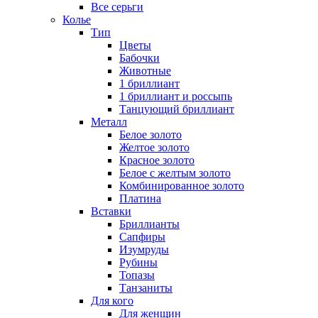
Все серьги
Колье
Тип
Цветы
Бабочки
Животные
1 бриллиант
1 бриллиант и россыпь
Танцующий бриллиант
Металл
Белое золото
Желтое золото
Красное золото
Белое с желтым золото
Комбинированное золото
Платина
Вставки
Бриллианты
Сапфиры
Изумруды
Рубины
Топазы
Танзаниты
Для кого
Для женщин