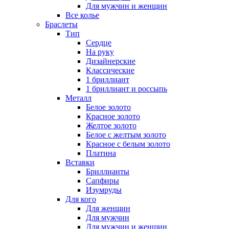
Для мужчин и женщин
Все колье
Браслеты
Тип
Сердце
На руку
Дизайнерские
Классические
1 бриллиант
1 бриллиант и россыпь
Металл
Белое золото
Красное золото
Желтое золото
Белое с желтым золото
Красное с белым золото
Платина
Вставки
Бриллианты
Сапфиры
Изумруды
Для кого
Для женщин
Для мужчин
Для мужчин и женщин