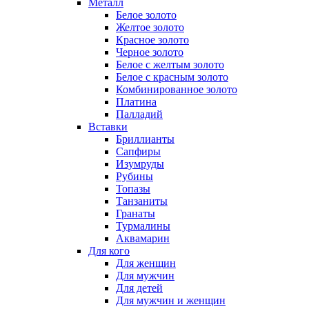
Металл
Белое золото
Желтое золото
Красное золото
Черное золото
Белое с желтым золото
Белое с красным золото
Комбинированное золото
Платина
Палладий
Вставки
Бриллианты
Сапфиры
Изумруды
Рубины
Топазы
Танзаниты
Гранаты
Турмалины
Аквамарин
Для кого
Для женщин
Для мужчин
Для детей
Для мужчин и женщин