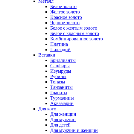
Металл
Белое золото
Желтое золото
Красное золото
Черное золото
Белое с желтым золото
Белое с красным золото
Комбинированное золото
Платина
Палладий
Вставки
Бриллианты
Сапфиры
Изумруды
Рубины
Топазы
Танзаниты
Гранаты
Турмалины
Аквамарин
Для кого
Для женщин
Для мужчин
Для детей
Для мужчин и женщин