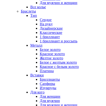
Для мужчин и женщин
Все колье
Браслеты
Тип
Сердце
На руку
Дизайнерские
Классические
1 бриллиант
1 бриллиант и россыпь
Металл
Белое золото
Красное золото
Желтое золото
Белое с желтым золото
Красное с белым золото
Платина
Вставки
Бриллианты
Сапфиры
Изумруды
Для кого
Для женщин
Для мужчин
Для мужчин и женщин