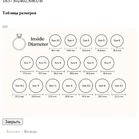
183750
240250
RUB
Таблица размеров
Закрыть
Каталог
Кольца
|