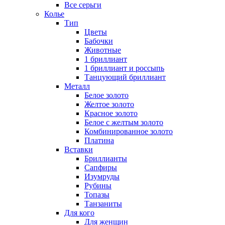
Все серьги
Колье
Тип
Цветы
Бабочки
Животные
1 бриллиант
1 бриллиант и россыпь
Танцующий бриллиант
Металл
Белое золото
Желтое золото
Красное золото
Белое с желтым золото
Комбинированное золото
Платина
Вставки
Бриллианты
Сапфиры
Изумруды
Рубины
Топазы
Танзаниты
Для кого
Для женщин