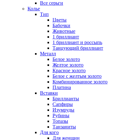
Все серьги
Колье
Тип
Цветы
Бабочки
Животные
1 бриллиант
1 бриллиант и россыпь
Танцующий бриллиант
Металл
Белое золото
Желтое золото
Красное золото
Белое с желтым золото
Комбинированное золото
Платина
Вставки
Бриллианты
Сапфиры
Изумруды
Рубины
Топазы
Танзаниты
Для кого
Для женщин