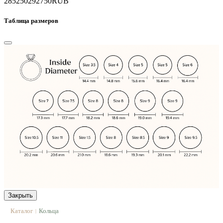
285250
292750
RUB
Таблица размеров
Закрыть
Каталог
Кольца
|