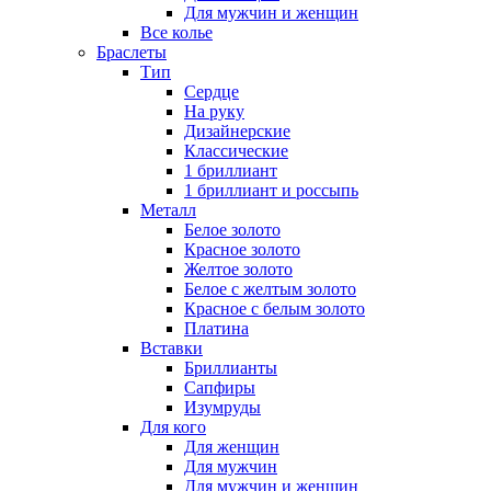
Для мужчин и женщин
Все колье
Браслеты
Тип
Сердце
На руку
Дизайнерские
Классические
1 бриллиант
1 бриллиант и россыпь
Металл
Белое золото
Красное золото
Желтое золото
Белое с желтым золото
Красное с белым золото
Платина
Вставки
Бриллианты
Сапфиры
Изумруды
Для кого
Для женщин
Для мужчин
Для мужчин и женщин