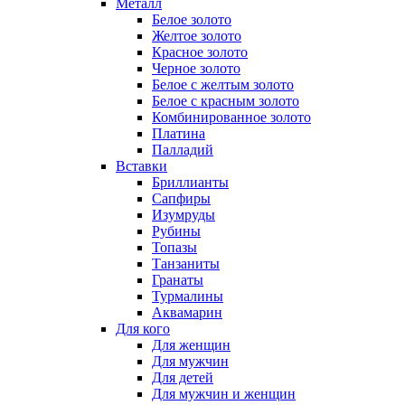
Металл
Белое золото
Желтое золото
Красное золото
Черное золото
Белое с желтым золото
Белое с красным золото
Комбинированное золото
Платина
Палладий
Вставки
Бриллианты
Сапфиры
Изумруды
Рубины
Топазы
Танзаниты
Гранаты
Турмалины
Аквамарин
Для кого
Для женщин
Для мужчин
Для детей
Для мужчин и женщин