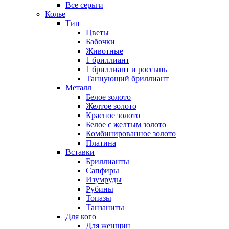
Все серьги
Колье
Тип
Цветы
Бабочки
Животные
1 бриллиант
1 бриллиант и россыпь
Танцующий бриллиант
Металл
Белое золото
Желтое золото
Красное золото
Белое с желтым золото
Комбинированное золото
Платина
Вставки
Бриллианты
Сапфиры
Изумруды
Рубины
Топазы
Танзаниты
Для кого
Для женщин