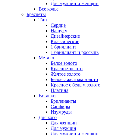
Для мужчин и женщин
Все колье
Браслеты
Тип
Сердце
На руку
Дизайнерские
Классические
1 бриллиант
1 бриллиант и россыпь
Металл
Белое золото
Красное золото
Желтое золото
Белое с желтым золото
Красное с белым золото
Платина
Вставки
Бриллианты
Сапфиры
Изумруды
Для кого
Для женщин
Для мужчин
Для мужчин и женщин