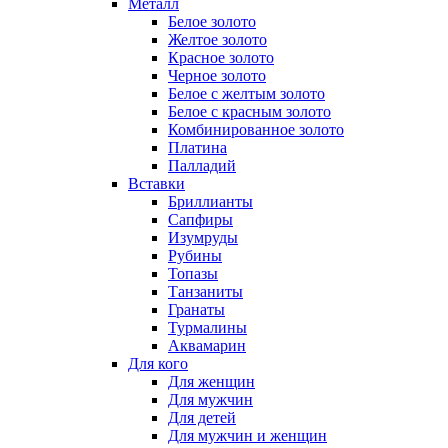
Металл
Белое золото
Желтое золото
Красное золото
Черное золото
Белое с желтым золото
Белое с красным золото
Комбинированное золото
Платина
Палладий
Вставки
Бриллианты
Сапфиры
Изумруды
Рубины
Топазы
Танзаниты
Гранаты
Турмалины
Аквамарин
Для кого
Для женщин
Для мужчин
Для детей
Для мужчин и женщин