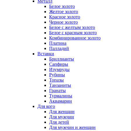
Металл
Белое золото
Желтое золото
Красное золото
Черное золото
Белое с желтым золото
Белое с красным золото
Комбинированное золото
Платина
Палладий
Вставки
Бриллианты
Сапфиры
Изумруды
Рубины
Топазы
Танзаниты
Гранаты
Турмалины
Аквамарин
Для кого
Для женщин
Для мужчин
Для детей
Для мужчин и женщин