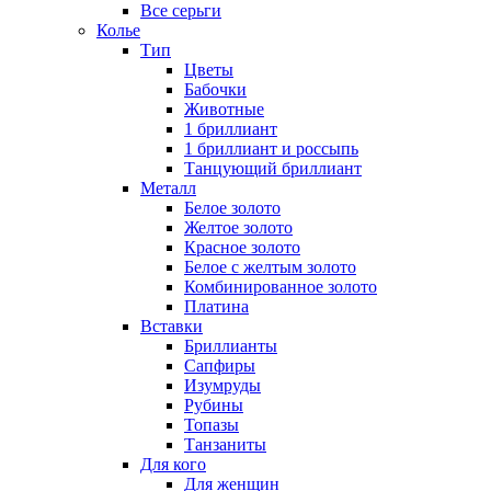
Все серьги
Колье
Тип
Цветы
Бабочки
Животные
1 бриллиант
1 бриллиант и россыпь
Танцующий бриллиант
Металл
Белое золото
Желтое золото
Красное золото
Белое с желтым золото
Комбинированное золото
Платина
Вставки
Бриллианты
Сапфиры
Изумруды
Рубины
Топазы
Танзаниты
Для кого
Для женщин