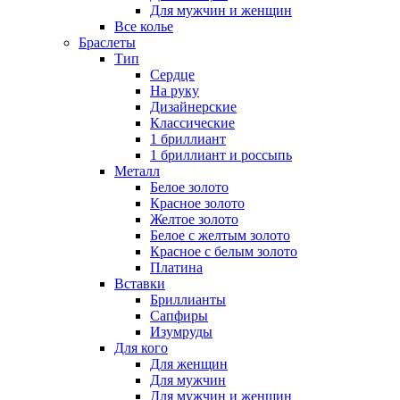
Для мужчин и женщин
Все колье
Браслеты
Тип
Сердце
На руку
Дизайнерские
Классические
1 бриллиант
1 бриллиант и россыпь
Металл
Белое золото
Красное золото
Желтое золото
Белое с желтым золото
Красное с белым золото
Платина
Вставки
Бриллианты
Сапфиры
Изумруды
Для кого
Для женщин
Для мужчин
Для мужчин и женщин