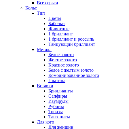
Все серьги
Колье
Тип
Цветы
Бабочки
Животные
1 бриллиант
1 бриллиант и россыпь
Танцующий бриллиант
Металл
Белое золото
Желтое золото
Красное золото
Белое с желтым золото
Комбинированное золото
Платина
Вставки
Бриллианты
Сапфиры
Изумруды
Рубины
Топазы
Танзаниты
Для кого
Для женщин