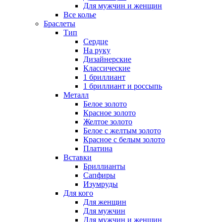
Для мужчин и женщин
Все колье
Браслеты
Тип
Сердце
На руку
Дизайнерские
Классические
1 бриллиант
1 бриллиант и россыпь
Металл
Белое золото
Красное золото
Желтое золото
Белое с желтым золото
Красное с белым золото
Платина
Вставки
Бриллианты
Сапфиры
Изумруды
Для кого
Для женщин
Для мужчин
Для мужчин и женщин