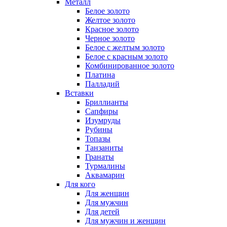
Металл
Белое золото
Желтое золото
Красное золото
Черное золото
Белое с желтым золото
Белое с красным золото
Комбинированное золото
Платина
Палладий
Вставки
Бриллианты
Сапфиры
Изумруды
Рубины
Топазы
Танзаниты
Гранаты
Турмалины
Аквамарин
Для кого
Для женщин
Для мужчин
Для детей
Для мужчин и женщин