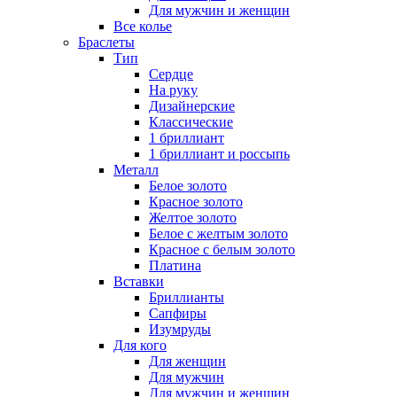
Для мужчин и женщин
Все колье
Браслеты
Тип
Сердце
На руку
Дизайнерские
Классические
1 бриллиант
1 бриллиант и россыпь
Металл
Белое золото
Красное золото
Желтое золото
Белое с желтым золото
Красное с белым золото
Платина
Вставки
Бриллианты
Сапфиры
Изумруды
Для кого
Для женщин
Для мужчин
Для мужчин и женщин