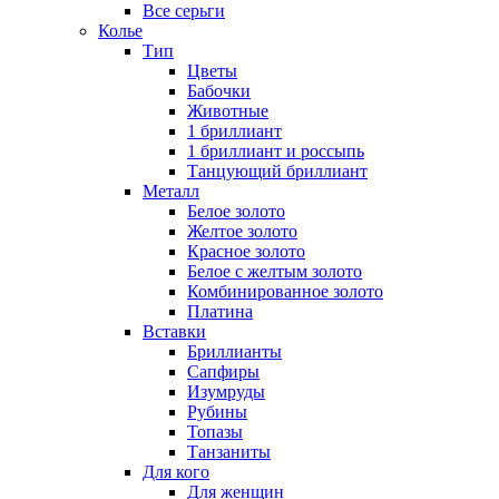
Все серьги
Колье
Тип
Цветы
Бабочки
Животные
1 бриллиант
1 бриллиант и россыпь
Танцующий бриллиант
Металл
Белое золото
Желтое золото
Красное золото
Белое с желтым золото
Комбинированное золото
Платина
Вставки
Бриллианты
Сапфиры
Изумруды
Рубины
Топазы
Танзаниты
Для кого
Для женщин