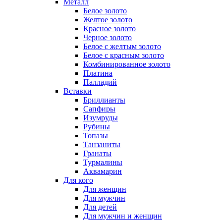
Металл
Белое золото
Желтое золото
Красное золото
Черное золото
Белое с желтым золото
Белое с красным золото
Комбинированное золото
Платина
Палладий
Вставки
Бриллианты
Сапфиры
Изумруды
Рубины
Топазы
Танзаниты
Гранаты
Турмалины
Аквамарин
Для кого
Для женщин
Для мужчин
Для детей
Для мужчин и женщин